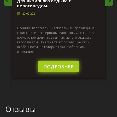
для активного отдыха с
в
велосипедом.
20.09.2021
Да
по
Осенний велосезонС наступлением прохлады не
т
по
стоит спешить завершать велосезон. Осень – это
вс
прекрасное время года для активного отдыха с
до
велосипедом. Но есть в таких покатушках свои
й,
ра
особенности, на которые нужно обращать
эк
внимание.
от
то
бы
ПОДРОБНЕЕ
Отзывы