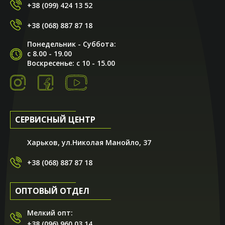
+38 (099) 424 13 52
+38 (068) 887 87 18
Игорь Бондаренко
Понедельник - Суббота:
04.09.2020
с 8.00 - 19.00
Воскресенье: с 10 - 15.00
Решил сыну присмотреть велосипед. Магазин большой,
ассортимент гигантский!!! Очень помог с выбором
продавец Андрей. Предложил довольно интересную
модель, пояснил все характеристики, рассказал о
производителе. Андрей - ты профи, спасибо тебе! Очень
порадовали условия покупки. Со скидкой в 25% цена
СЕРВИСНЫЙ ЦЕНТР
стала довольно привлекательной. Вобщем, всем
рекомендую! Специалисты магазина точно смогут
подобрать вам железного друга на любой вкус!!!
Харьков, ул.Николая Манойло, 37
+38 (068) 887 87 18
ОПТОВЫЙ ОТДЕЛ
Мелкий опт:
+38 (096) 960 03 14