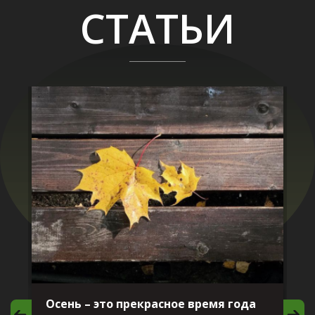
СТАТЬИ
Осень – это прекрасное время года
И