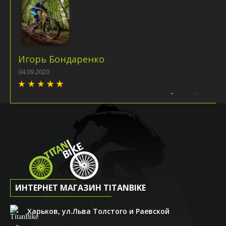
Игорь Бондаренко
04.09.2020
Решил сыну присмотреть велосипед. Магазин большой,
ассортимент гигантский!!! Очень помог с выбором
продавец Андрей. Предложил довольно интересную
модель, пояснил все характеристики, рассказал о
производителе. Андрей - ты профи, спасибо тебе! Очень
порадовали условия покупки. Со скидкой в 25% цена
стала довольно привлекательной. Вобщем, всем
рекомендую! Специалисты магазина точно смогут
подобрать вам железного друга на любой вкус!!!
ИНТЕРНЕТ МАГАЗИН TITANBIKE
Харьков, ул.Льва Толстого и Раевской