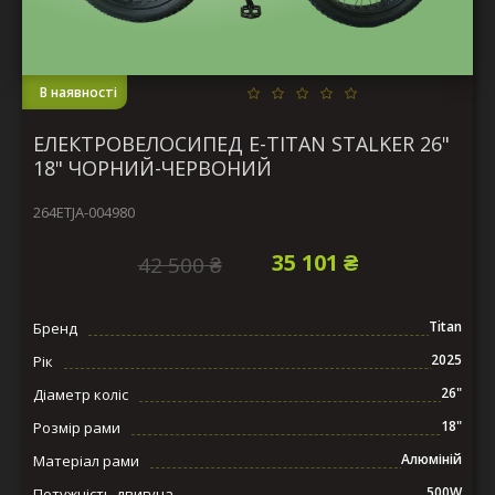
В наявності
ЕЛЕКТРОВЕЛОСИПЕД E-TITAN STALKER 26"
18" ЧОРНИЙ-ЧЕРВОНИЙ
264ETJA-004980
35 101 ₴
42 500 ₴
Titan
Бренд
2025
Рік
26"
Діаметр коліс
18"
Розмір рами
Алюміній
Матеріал рами
500W
Потужність двигуна