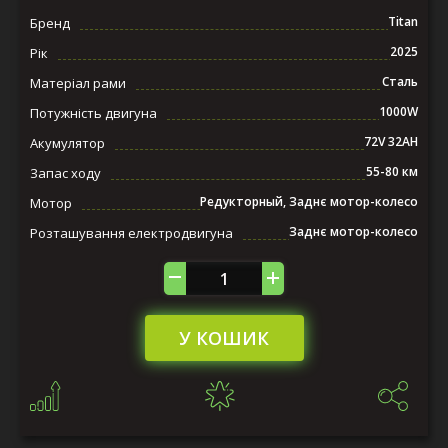
Titan
Бренд
2025
Рік
Сталь
Матеріал рами
1000W
Потужність двигуна
72V 32AH
Акумулятор
55-80 км
Запас ходу
Редукторный, Заднє мотор-колесо
Мотор
Заднє мотор-колесо
Розташування електродвигуна
У КОШИК