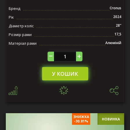
Cronus
Бренд
2024
Рік
28"
Діаметр коліс
17,5
Розмір рами
Алюміній
Матеріал рами
У КОШИК
ЗНИЖКА
НОВИНКА
-30.81%