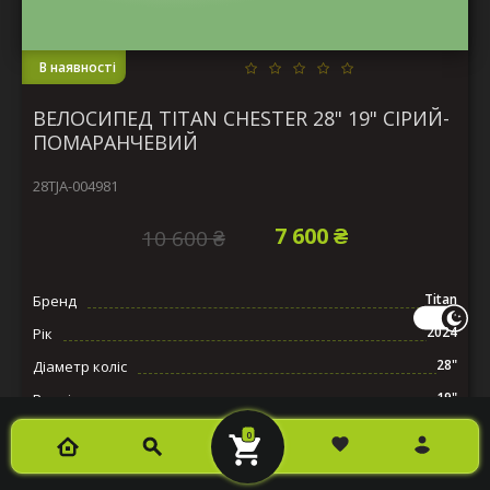
В наявності
ВЕЛОСИПЕД TITAN CHESTER 28" 19" СІРИЙ-
ПОМАРАНЧЕВИЙ
28TJA-004981
7 600 ₴
10 600 ₴
Titan
Бренд
2024
Рік
28"
Діаметр коліс
19"
Розмір рами
Алюміній
Матеріал рами
0