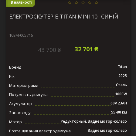
В наявності
ЕЛЕКТРОСКУТЕР E-TITAN MINI 10" СИНІЙ
10EM-005716
32 701 ₴
43 700 ₴
Titan
Бренд
2025
Рік
Сталь
Матеріал рами
1000W
Потужність двигуна
60V 23AH
Акумулятор
55-80 км
Запас ходу
Редукторный, Заднє мотор-колесо
Мотор
Заднє мотор-колесо
Розташування електродвигуна