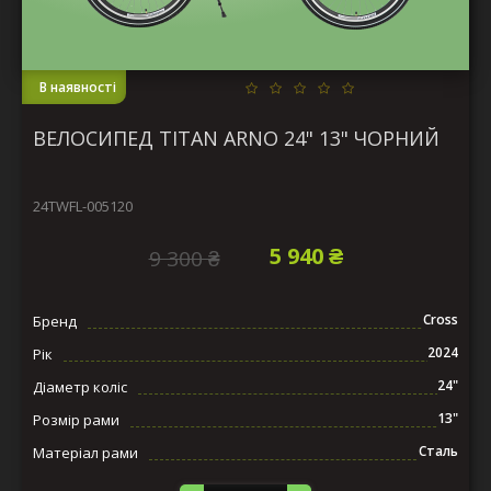
В наявності
ВЕЛОСИПЕД TITAN ARNO 24" 13" ЧОРНИЙ
24TWFL-005120
5 940 ₴
9 300 ₴
Cross
Бренд
2024
Рік
24"
Діаметр коліс
13"
Розмір рами
Сталь
Матеріал рами