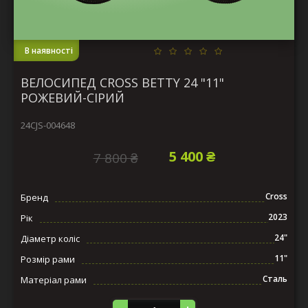
В наявності
ВЕЛОСИПЕД CROSS BETTY 24 "11"
РОЖЕВИЙ-СІРИЙ
24CJS-004648
5 400 ₴
7 800 ₴
Cross
Бренд
2023
Рік
24"
Діаметр коліс
11"
Розмір рами
Сталь
Матеріал рами