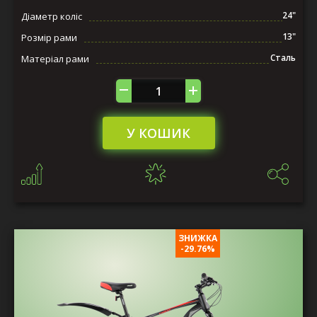
24"
Діаметр коліс
13"
Розмір рами
Сталь
Матеріал рами
У КОШИК
ЗНИЖКА
-29.76%