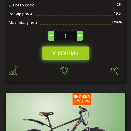
29"
Діаметр коліс
19.5"
Розмір рами
Сталь
Матеріал рами
У КОШИК
ЗНИЖКА
-29.76%