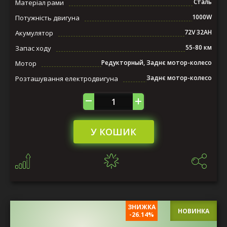
Сталь
Матеріал рами
1000W
Потужність двигуна
72V 32AH
Акумулятор
55-80 км
Запас ходу
Редукторный, Заднє мотор-колесо
Мотор
Заднє мотор-колесо
Розташування електродвигуна
У КОШИК
ЗНИЖКА
НОВИНКА
-26.14%