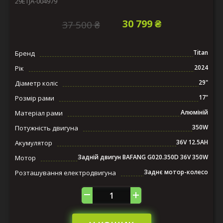
29ETJA-004979
30 799 ₴
37 500 ₴
Titan
Бренд
2024
Рік
29"
Діаметр коліс
17"
Розмір рами
Алюміній
Матеріал рами
350W
Потужність двигуна
36V 12.5AH
Акумулятор
Задній двигун BAFANG G020.350D 36V 350W
Мотор
Заднє мотор-колесо
Розташування електродвигуна