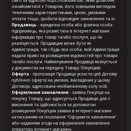
сайті за адресою https://titanbike.ua/, який дозволяє
ознайомитися з Товаром, його зовнішнім виглядом,
технічними характеристиками, ціною, умовами
оплати тощо, зробити відповідне замовлення та ін.
Продавець
- юридична особа або фізична особа-
підприємець, яка розмістила в Інтернет-магазині
інформацію про товар та/або послуги, що їм
реалізуються. Продавцем може бути як
Адміністрація, так і будь-яка особа, якій Адміністрація
надала право на розміщення відомостей про товари
та/або послуги. Найменування Продавця вказується
у документах на передачу Товару Покупцеві.
Оферта
- пропозиція Продавця укласти цей Договір
публічної оферти на умовах, викладених у цьому
Договорі, адресована необмеженому колу осіб.
Оформлення замовлення
- заявка Покупця на
покупку Товару, що адресується Продавцю для її
виконання та здійснюється за допомогою
розміщення Покупцем заявки в Інтернет-магазині
натисканням на посилання "Оформити замовлення"
або наданням згоди на оформлення замовлення
оператору Інтернет-магазину.