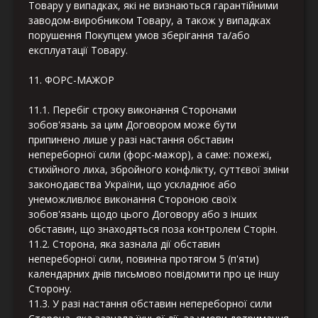
Товару у випадках, які не визнаються гарантійними
заводом-виробником Товару, а також у випадках
порушення Покупцем умов зберігання та/або
експлуатації Товару.
11. ФОРС-МАЖОР
11.1. Перебіг строку виконання Сторонами
зобов'язань за цим Договором може бути
припинено лише у разі настання обставин
непереборної сили (форс-мажор), а саме: пожежі,
стихійного лиха, збройного конфлікту, суттєвої зміни
законодавства України, що ускладнює або
унеможливлює виконання Стороною своїх
зобов'язань щодо цього Договору або з інших
обставин, що знаходяться поза контролем Сторін.
11.2. Сторона, яка зазнала дії обставин
непереборної сили, повинна протягом 5 (п'яти)
календарних днів письмово повідомити про це іншу
Сторону.
11.3. У разі настання обставин непереборної сили