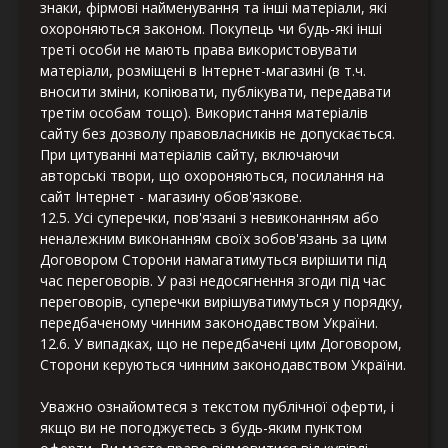
знаки, фірмові найменування та інші матеріали, які
охороняються законом. Покупець чи будь-які інші
треті особи не мають права використовувати
матеріали, розміщені в Інтернет-магазині (в т.ч.
вносити зміни, копіювати, публікувати, передавати
третім особам тощо). Використання матеріалів
сайту без дозволу правовласників не допускається.
При цитуванні матеріалів сайту, включаючи
авторські твори, що охороняються, посилання на
сайт Інтернет - магазину обов'язкове.
12.5. Усі суперечки, пов'язані з невиконанням або
неналежним виконанням своїх зобов'язань за цим
Договором Сторони намагатимуться вирішити під
час переговорів. У разі недосягнення згоди під час
переговорів, суперечки вирішуватимуться у порядку,
передбаченому чинним законодавством України.
12.6. У випадках, що не передбачені цим Договором,
Сторони керуються чинним законодавством України.
Уважно ознайомтеся з текстом публічної оферти, і
якщо ви не погоджуєтесь з будь-яким пунктом