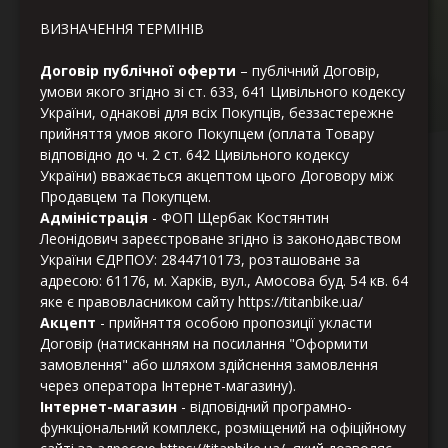
ВИЗНАЧЕННЯ ТЕРМІНІВ
Договір публічної оферти
– публічний Договір,
умови якого згідно зі ст. 633, 641 Цивільного кодексу
України, однакові для всіх Покупців, беззастережне
прийняття умов якого Покупцем (оплата Товару
відповідно до ч. 2 ст. 642 Цивільного кодексу
України) вважається акцептом цього Договору між
Продавцем та Покупцем.
Адміністрація
- ФОП Щербак Костянтин
Леонідович зареєстроване згідно із законодавством
України ЄДРПОУ: 2844710173, розташоване за
адресою: 61176, м. Харків, вул., Амосова буд. 54 кв. 64
яке є правовласником сайту https://titanbike.ua/
Акцепт
- прийняття особою пропозиції укласти
Договір (натисканням на посилання "Оформити
замовлення" або шляхом здійснення замовлення
через оператора Інтернет-магазину).
Інтернет-магазин
- відповідний програмно-
функціональний комплекс, розміщений на офіційному