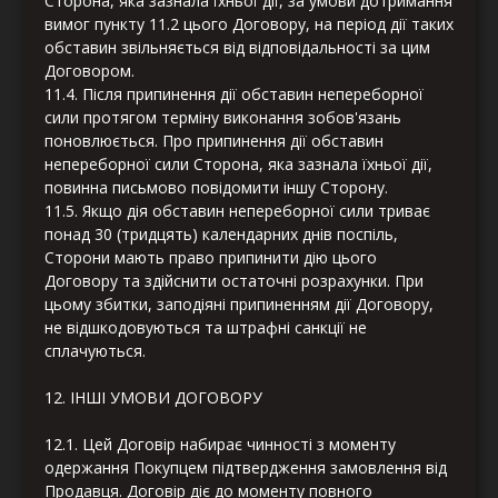
Сторона, яка зазнала їхньої дії, за умови дотримання
вимог пункту 11.2 цього Договору, на період дії таких
обставин звільняється від відповідальності за цим
Договором.
11.4. Після припинення дії обставин непереборної
сили протягом терміну виконання зобов'язань
поновлюється. Про припинення дії обставин
непереборної сили Сторона, яка зазнала їхньої дії,
повинна письмово повідомити іншу Сторону.
11.5. Якщо дія обставин непереборної сили триває
понад 30 (тридцять) календарних днів поспіль,
Сторони мають право припинити дію цього
Договору та здійснити остаточні розрахунки. При
цьому збитки, заподіяні припиненням дії Договору,
не відшкодовуються та штрафні санкції не
сплачуються.
12. ІНШІ УМОВИ ДОГОВОРУ
12.1. Цей Договір набирає чинності з моменту
одержання Покупцем підтвердження замовлення від
Продавця. Договір діє до моменту повного