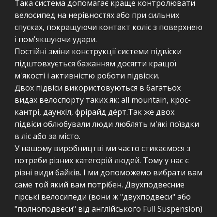
Така система допомагає краще контролювати
велосипед на нерівностях або при сильних
спусках, покращуючи контакт коліс з поверхнею
і пом'якшуючи удари.
Постійні зміни конструкції системи підвіски
підштовхується бажанням досягти кращої
м'якості і активністю роботи підвіски.
Двох підвіси використовуються в багатьох
видах велоспорту таких як: all mountain, крос-
кантрі, даунхіл, фрірайд дёрт.Так же двох
підвіси облюбували люди люблять м'які поїздки
в ліс або за місто.
У нашому виробництві ми часто стикаємося з
потреби різних категорій людей. Тому у нас є
різні види байків. І ми допоможемо вибрати вам
саме той який вам потрібен. Двухподвесние
гірські велосипеди (вони ж "двухподвеси" або
"полноподвеси" від англійського Full Suspension)