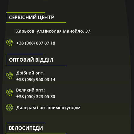
модель, пояснил все характеристики, рассказал о
производителе. Андрей - ты профи, спасибо тебе! Очень
порадовали условия покупки. Со скидкой в 25% цена
СЕРВІСНИЙ ЦЕНТР
стала довольно привлекательной. Вобщем, всем
рекомендую! Специалисты магазина точно смогут
подобрать вам железного друга на любой вкус!!!
Харьков, ул.Николая Манойло, 37
+38 (068) 887 87 18
ОПТОВИЙ ВІДДІЛ
Дрібний опт:
+38 (096) 960 03 14
Великий опт:
+38 (050) 323 05 30
Дилерам і оптовимпокупцям
ВЕЛОСИПЕДИ