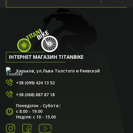
Решил сыну присмотреть велосипед. Магазин большой,
ассортимент гигантский!!! Очень помог с выбором
продавец Андрей. Предложил довольно интересную
модель, пояснил все характеристики, рассказал о
производителе. Андрей - ты профи, спасибо тебе! Очень
порадовали условия покупки. Со скидкой в 25% цена
стала довольно привлекательной. Вобщем, всем
рекомендую! Специалисты магазина точно смогут
подобрать вам железного друга на любой вкус!!!
ІНТЕРНЕТ МАГАЗИН TITANBIKE
Харьков, ул.Льва Толстого и Раевской
+38 (099) 424 13 52
+38 (068) 887 87 18
Игорь Бондаренко
Понеділок - Субота::
04.09.2020
с 8.00 - 19.00
Неділя: с 10 - 15.00
Решил сыну присмотреть велосипед. Магазин большой,
ассортимент гигантский!!! Очень помог с выбором
продавец Андрей. Предложил довольно интересную