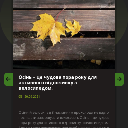
Осінь – це чудова пора року для
М
активного відпочинку з
в
велосипедом.
20.09.2021
г
Да
ко
Осінній велосипед З настанням прохолоди не варто
по
поспішати завершувати велосезон. Осінь – це чудова
вс
пора року для активного відпочинку з велосипедом.
к.
ве
Але є в таких покатушках свої особливості, на які слід