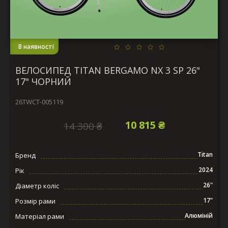
В наявності
ВЕЛОСИПЕД TITAN BERGAMO NX 3 SP 26"
17" ЧОРНИЙ
26TWCT-005119
10 815 ₴
14 300 ₴
Titan
Бренд
2024
Рік
26"
Діаметр коліс
17"
Розмір рами
Алюміній
Матеріал рами