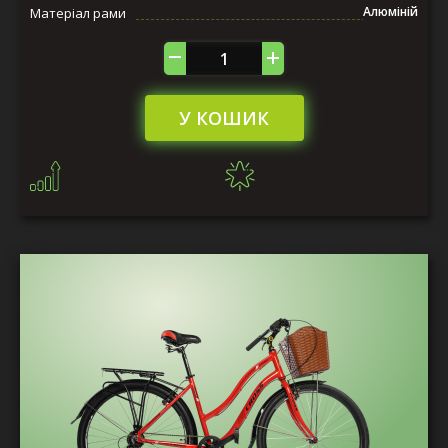
Алюміній
Матеріал рами
У КОШИК