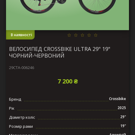
В наявності
ВЕЛОСИПЕД CROSSBIKE ULTRA 29" 19"
ЧОРНИЙ-ЧЕРВОНИЙ
29СTA-006246
7 200 ₴
Crossbike
Бренд
2025
Рік
29"
Діаметр коліс
19"
Розмір рами
Алюміній