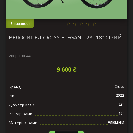
В наявності
ВЕЛОСИПЕД CROSS ELEGANT 28" 18" СІРИЙ
28CJCT-004483
9 600 ₴
Cross
Бренд
2022
Рік
28"
Діаметр коліс
19"
Розмір рами
Алюміній
Матеріал рами