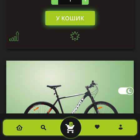
У КОШИК
0