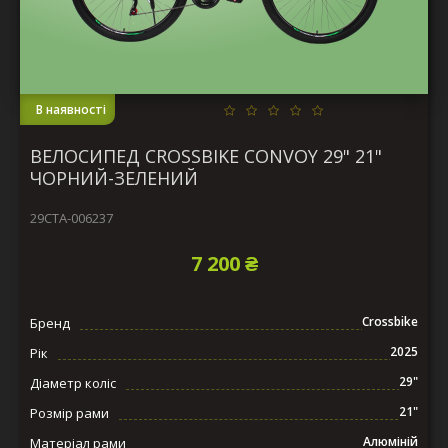
В наявності
ВЕЛОСИПЕД CROSSBIKE CONVOY 29" 21"
ЧОРНИЙ-ЗЕЛЕНИЙ
29СTA-006237
7 200 ₴
Crossbike
Бренд
2025
Рік
29"
Діаметр коліс
21"
Розмір рами
Алюміній
Матеріал рами