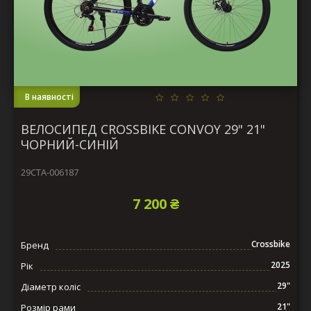
В наявності
ВЕЛОСИПЕД CROSSBIKE CONVOY 29" 21"
ЧОРНИЙ-СИНІЙ
29СTA-006187
7 200 ₴
Crossbike
Бренд
2025
Рік
29"
Діаметр коліс
21"
Розмір рами