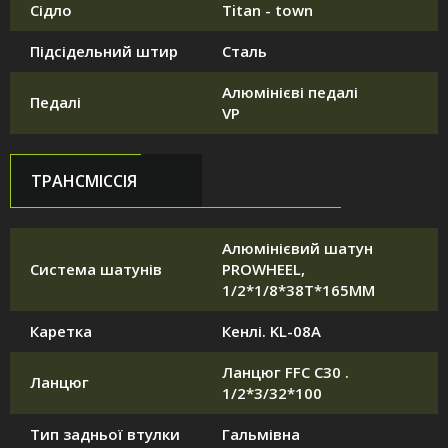
Сідло
Titan - town
Підсідельний штир
Сталь
Алюмінієві педалі
Педалі
VP
ТРАНСМІССІЯ
Алюмінієвий шатун
Система шатунів
PROWHEEL,
1/2*1/8*38T*165MM
Каретка
Кенлі. KL-08A
Ланцюг FFC C30 .
Ланцюг
1/2*3/32*100
Тип задньої втулки
Гальмівна