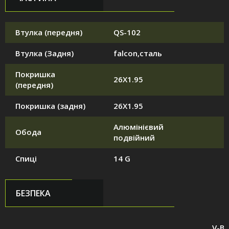
Втулка (передня)
QS-102
Втулка (Задня)
falcon,сталь
Покришка
26X1.95
(передня)
Покришка (задня)
26X1.95
Алюмінієвий
Обода
подвійний
Спиці
14 G
БЕЗПЕКА
V-Br