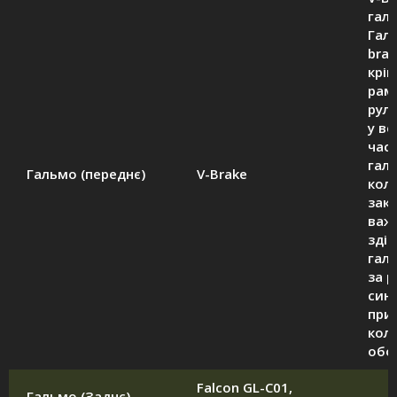
гал
Галь
brak
кріп
рам
руль
у ве
час
галь
Гальмо (переднє)
V-Brake
кол
закр
важ
зді
гал
за р
син
при
кол
обо
Falcon GL-C01,
Гальмо (Заднє)