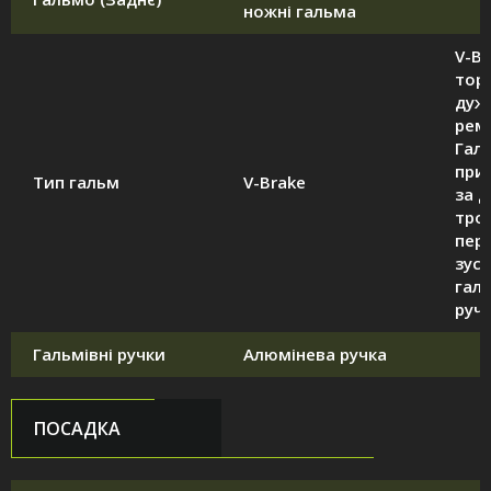
ножні гальма
V-Br
тор
дуж
рем
Гал
при
Тип гальм
V-Brake
за 
тро
пер
зуси
гал
ручк
Гальмівні ручки
Алюмінева ручка
ПОСАДКА