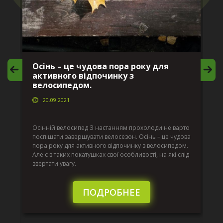
Осінь – це чудова пора року для
М
активного відпочинку з
в
велосипедом.
20.09.2021
г
Да
ко
Осінній велосипед З настанням прохолоди не варто
по
поспішати завершувати велосезон. Осінь – це чудова
вс
пора року для активного відпочинку з велосипедом.
к.
ве
Але є в таких покатушках свої особливості, на які слід
по
звертати увагу.
те
пі
сл
ПОДРОБНЕЕ