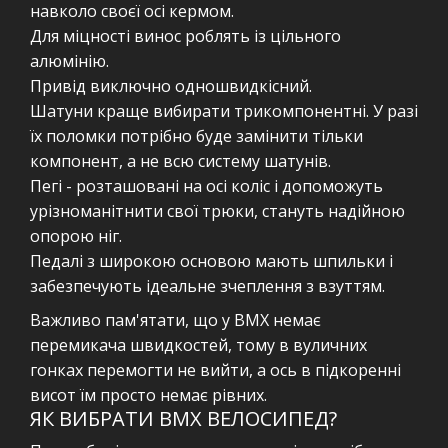
навколо своєї осі кермом.
Для міцності винос роблять із цільного
алюмінію.
Привід виключно одношвидкісний.
Шатуни краще вибирати трикомпонентні. У разі
їх поломки потрібно буде замінити тільки
компонент, а не всю систему шатунів.
Пегі - розташовані на осі коліс і допоможуть
урізноманітнити свої трюки, стануть надійною
опорою ніг.
Педалі з широкою основою мають шпильки і
забезпечують ідеальне зчеплення з взуттям.
Важливо пам'ятати, що у ВМХ немає
перемикача швидкостей, тому в вуличних
гонках перемогти не вийти, а ось в підкоренні
висот їм просто немає рівних.
ЯК ВИБРАТИ ВМХ ВЕЛОСИПЕД?