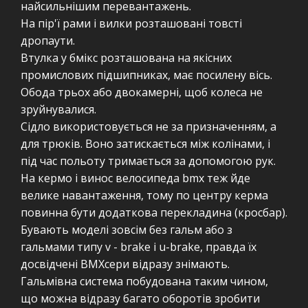
найсильнішим перевантажень.
На пір'ї рами і вилки розташовані товсті
дропаути.
Втулка у бмікс розташована на якісних
промислових підшипниках, має посилену вісь.
Обода трьох або двокамерні, щоб колеса не
зруйнувалися.
Сідло використовується не за призначенням, а
для трюків. Воно затискається між колінами, і
під час польоту тримається за допомогою рук.
На кермо і винос велосипеда bmx теж йде
велике навантаження, тому по центру керма
повинна бути додаткова перекладина (кросбар).
Бувають моделі зовсім без гальм або з
гальмами типу v - brake і u-brake, правда їх
досвідчені ВМХсери відразу знімають.
Гальмівна система побудована таким чином,
що можна відразу багато оборотів зробити