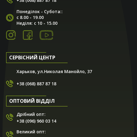
+38 (068) 887 87 18
Игорь Бондаренко
Понеділок - Субота::
04.09.2020
с 8.00 - 19.00
Неділя: с 10 - 15.00
Решил сыну присмотреть велосипед. Магазин большой,
ассортимент гигантский!!! Очень помог с выбором
продавец Андрей. Предложил довольно интересную
модель, пояснил все характеристики, рассказал о
производителе. Андрей - ты профи, спасибо тебе! Очень
порадовали условия покупки. Со скидкой в 25% цена
СЕРВІСНИЙ ЦЕНТР
стала довольно привлекательной. Вобщем, всем
рекомендую! Специалисты магазина точно смогут
подобрать вам железного друга на любой вкус!!!
Харьков, ул.Николая Манойло, 37
+38 (068) 887 87 18
ОПТОВИЙ ВІДДІЛ
Дрібний опт:
+38 (096) 960 03 14
Великий опт: