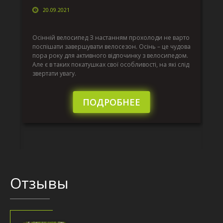
20.09.2021
г
Да
ко
Осінній велосипед З настанням прохолоди не варто
по
поспішати завершувати велосезон. Осінь – це чудова
вс
пора року для активного відпочинку з велосипедом.
к.
ве
Але є в таких покатушках свої особливості, на які слід
по
звертати увагу.
те
пі
сл
ПОДРОБНЕЕ
Отзывы