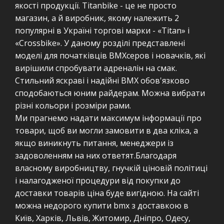
якості продукції. Тitanbike - це не просто
магазин, а й виробник, якому належить 2
популярні в Україні торгові марки - «Titan» і
«Crossbike». У даному розділі представлені
моделі для початківців ВМХсеров і новачків, які
вирішили спробувати адреналін на смак.
Стильний яскраві і надійні ВМХ обов'язково
сподобаються юним райдерам. Можна вибрати
різні кольори і розміри рами.
Ми прагнемо надати максимум інформації про
товари, щоб ви могли замовити в два кліка, а
якщо виникнуть питання, менеджери із
задоволенням на них ответят.Благодаря
власному виробництву, гнучкій ціновій політиці
і налагодженої процедури від покупки до
доставки товарів ціна буде вигідною. На сайті
можна недорого купити bmx з доставкою в
Київ, Харків, Львів, Житомир, Дніпро, Одесу,