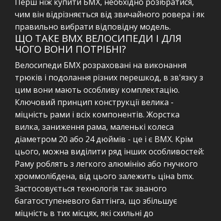
Перш ніж купити БМХ, необхідно розібратися,
чим він відрізняється від звичайного ровера і як
правильно вибрати відповідну модель.
ЩО ТАКЕ BMX ВЕЛОСИПЕДИ І ДЛЯ
ЧОГО ВОНИ ПОТРІБНІ?
Велосипеди БМХ розраховані на виконання
трюків і подолання різних перешкод, в зв'язку з
цим вони мають особливу комплектацію.
Ключовий принцип конструкції велика -
міцність рами і всіх компонентів. Жорстка
вилка, заниження рама, маленькі колеса
діаметром 20 або 24 дюймів - це і є ВМХ. Крім
цього, можна виділити ряд інших особливостей:
Раму роблять з легкого алюмінію або гнучкого
хроммолібдена, від цього залежить ціна bmx.
Застосовується технологія так званого
багатоступеневого баттінга, що збільшує
міцність в тих місцях, які схильні до