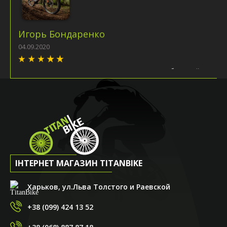
Игорь Бондаренко
04.09.2020
Решил сыну присмотреть велосипед. Магазин большой,
ассортимент гигантский!!! Очень помог с выбором
продавец Андрей. Предложил довольно интересную
модель, пояснил все характеристики, рассказал о
производителе. Андрей - ты профи, спасибо тебе! Очень
порадовали условия покупки. Со скидкой в 25% цена
стала довольно привлекательной. Вобщем, всем
рекомендую! Специалисты магазина точно смогут
подобрать вам железного друга на любой вкус!!!
ІНТЕРНЕТ МАГАЗИН TITANBIKE
Харьков, ул.Льва Толстого и Раевской
+38 (099) 424 13 52