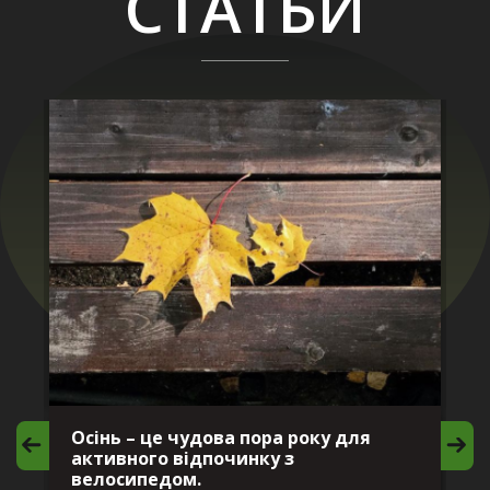
СТАТЬИ
Осінь – це чудова пора року для
М
активного відпочинку з
в
велосипедом.