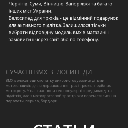
Чернігів, Суми, Вінницю, Запоріжжя та багато
інших міст України.
Велосипед для трюків - це відмінний подарунок
для активного підлітка. Залишилося тільки
вибрати відповідну модель вмх в магазині і
замовити її через сайт або по телефону.
СУЧАСНІ BMX ВЕЛОСИПЕДИ
BMX велосипеди спочатку використовувалися дітьми
мотогонщиків для відпрацювання трас і трюків, подібних
мотокросу. У наш час вони теж популярні серед молоді та
підлітків, але з мотокроссовой трас трюки перемістилися на
парапети, перила, бордюри.