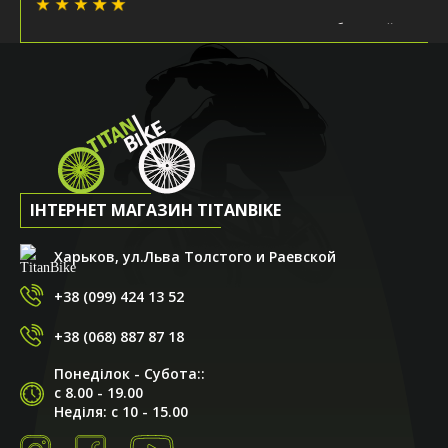
Решил сыну присмотреть велосипед. Магазин большой,
ассортимент гигантский!!! Очень помог с выбором
продавец Андрей. Предложил довольно интересную
модель, пояснил все характеристики, рассказал о
производителе. Андрей - ты профи, спасибо тебе! Очень
порадовали условия покупки. Со скидкой в 25% цена
стала довольно привлекательной. Вобщем, всем
рекомендую! Специалисты магазина точно смогут
подобрать вам железного друга на любой вкус!!!
ІНТЕРНЕТ МАГАЗИН TITANBIKE
Харьков, ул.Льва Толстого и Раевской
+38 (099) 424 13 52
+38 (068) 887 87 18
Игорь Бондаренко
Понеділок - Субота::
04.09.2020
с 8.00 - 19.00
Неділя: с 10 - 15.00
Решил сыну присмотреть велосипед. Магазин большой,
ассортимент гигантский!!! Очень помог с выбором