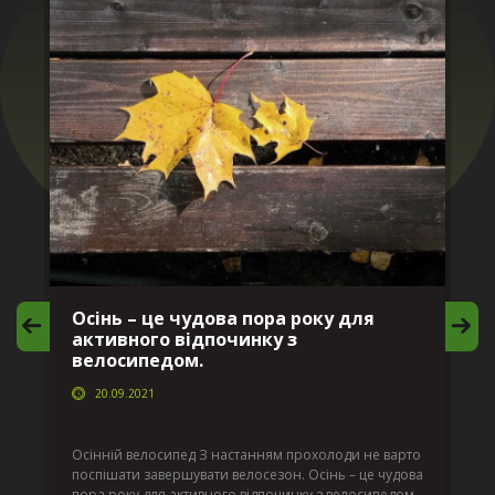
Осінь – це чудова пора року для
М
активного відпочинку з
в
велосипедом.
20.09.2021
г
Да
ко
Осінній велосипед З настанням прохолоди не варто
по
поспішати завершувати велосезон. Осінь – це чудова
вс
пора року для активного відпочинку з велосипедом.