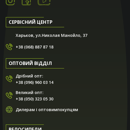
продавец Андрей. Предложил довольно интересную
модель, пояснил все характеристики, рассказал о
производителе. Андрей - ты профи, спасибо тебе! Очень
порадовали условия покупки. Со скидкой в 25% цена
СЕРВІСНИЙ ЦЕНТР
стала довольно привлекательной. Вобщем, всем
рекомендую! Специалисты магазина точно смогут
подобрать вам железного друга на любой вкус!!!
Харьков, ул.Николая Манойло, 37
+38 (068) 887 87 18
ОПТОВИЙ ВІДДІЛ
Дрібний опт:
+38 (096) 960 03 14
Великий опт:
+38 (050) 323 05 30
Дилерам і оптовимпокупцям
ВЕЛОСИПЕДИ