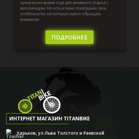
вс
прекрасное время года для активного отдыха с
до
велосипедом. Но есть в таких покатушках свои
й,
ра
особенности, на которые нужно обращать
эк
внимание.
от
то
бы
ПОДРОБНЕЕ
ИНТЕРНЕТ МАГАЗИН TITANBIKE
Харьков, ул.Льва Толстого и Раевской