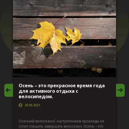
Осень – это прекрасное время года
И
для активного отдыха с
в
велосипедом.
20.09.2021
Да
по
Осенний велосезонС наступлением прохлады не
т
по
стоит спешить завершать велосезон. Осень – это