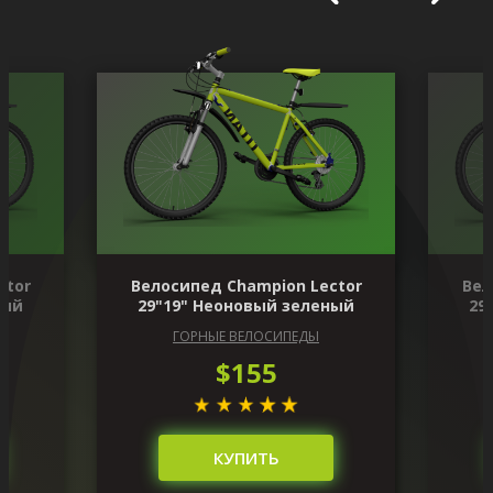
ctor
Велосипед Champion Lector
Вел
ный
29"19" Неоновый зеленый
29
ГОРНЫЕ ВЕЛОСИПЕДЫ
$155
КУПИТЬ