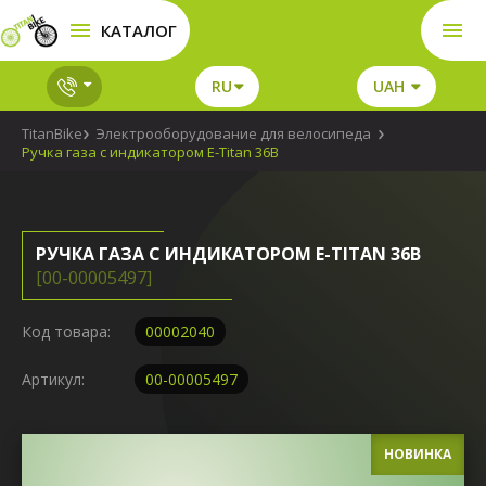
КАТАЛОГ
RU
UAH
TitanBike
Электрооборудование для велосипеда
Ручка газа с индикатором Е-Titan 36В
РУЧКА ГАЗА С ИНДИКАТОРОМ Е-TITAN 36В
[00-00005497]
Код товара:
00002040
Артикул:
00-00005497
НОВИНКА