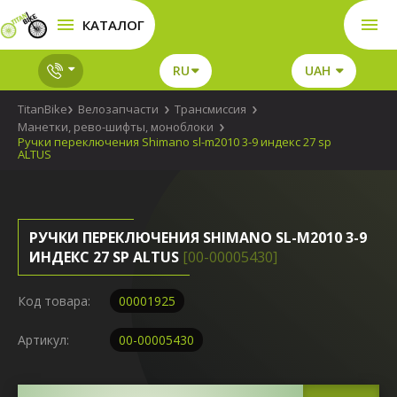
КАТАЛОГ
RU
UAH
TitanBike
Велозапчасти
Трансмиссия
Манетки, рево-шифты, моноблоки
Ручки переключения Shimano sl-m2010 3-9 индекс 27 sp
ALTUS
РУЧКИ ПЕРЕКЛЮЧЕНИЯ SHIMANO SL-M2010 3-9
ИНДЕКС 27 SP ALTUS
[00-00005430]
Код товара:
00001925
Артикул:
00-00005430