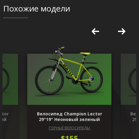
Похожие модели
ctor
Велосипед Champion Lector
Вел
ный
29"19" Неоновый зеленый
29
ГОРНЫЕ ВЕЛОСИПЕДЫ
$155