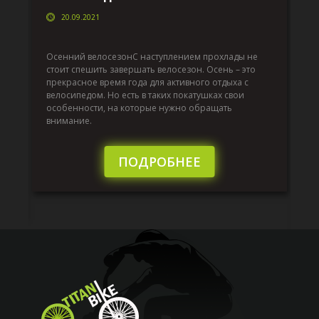
20.09.2021
Да
по
Осенний велосезонС наступлением прохлады не
т
по
стоит спешить завершать велосезон. Осень – это
вс
прекрасное время года для активного отдыха с
до
велосипедом. Но есть в таких покатушках свои
й,
ра
особенности, на которые нужно обращать
эк
внимание.
от
то
бы
ПОДРОБНЕЕ