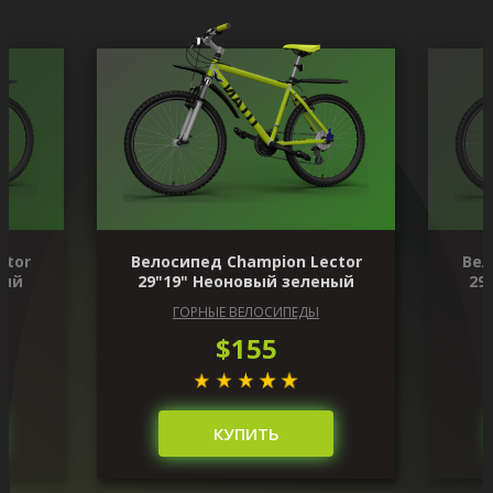
ctor
Велосипед Champion Lector
Вел
ный
29"19" Неоновый зеленый
29
ГОРНЫЕ ВЕЛОСИПЕДЫ
$155
КУПИТЬ