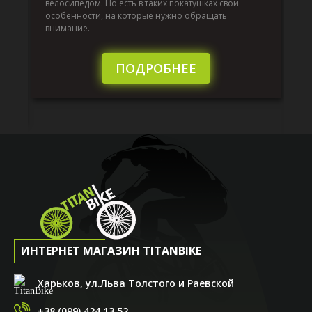
до
велосипедом. Но есть в таких покатушках свои
й,
ра
особенности, на которые нужно обращать
эк
внимание.
от
то
бы
ПОДРОБНЕЕ
ИНТЕРНЕТ МАГАЗИН TITANBIKE
Харьков, ул.Льва Толстого и Раевской
+38 (099) 424 13 52