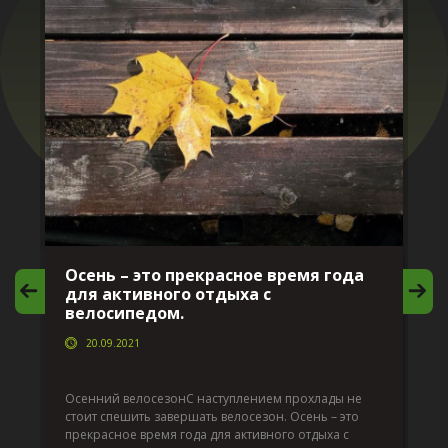
Осень – это прекрасное время года
И
для активного отдыха с
в
велосипедом.
20.09.2021
Да
по
Осенний велосезонС наступлением прохлады не
т
по
стоит спешить завершать велосезон. Осень – это
вс
прекрасное время года для активного отдыха с