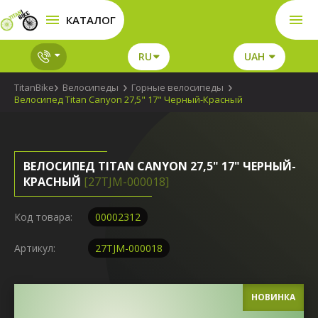
КАТАЛОГ
RU
UAH
TitanBike
Велосипеды
Горные велосипеды
Велосипед Titan Canyon 27,5" 17" Черный-Красный
ВЕЛОСИПЕД TITAN CANYON 27,5" 17" ЧЕРНЫЙ-
КРАСНЫЙ
[27TJM-000018]
Код товара:
00002312
Артикул:
27TJM-000018
НОВИНКА