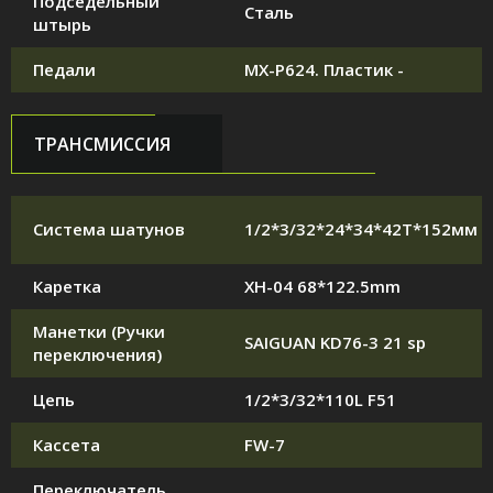
Подседельный
Сталь
штырь
Педали
MX-P624. Пластик -
ТРАНСМИССИЯ
Система шатунов
1/2*3/32*24*34*42T*152мм
Каретка
XH-04 68*122.5mm
Манетки (Ручки
SAIGUAN KD76-3 21 sp
переключения)
Цепь
1/2*3/32*110L F51
Кассета
FW-7
Переключатель