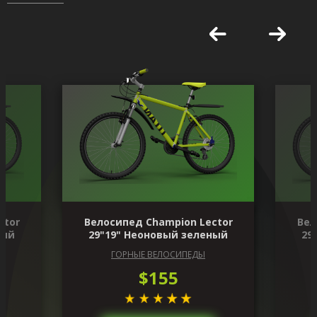
ctor
Велосипед Champion Lector
Вел
ный
29"19" Неоновый зеленый
29
ГОРНЫЕ ВЕЛОСИПЕДЫ
$155