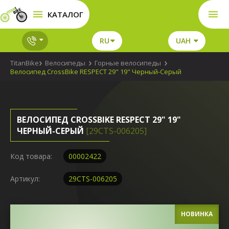
КАТАЛОГ
RU
UAH
TitanBike
Велосипеды
Горные велосипеды
Велосипед CrossBike RESPECT 29" 19" Черный-Серый
ВЕЛОСИПЕД CROSSBIKE RESPECT 29" 19"
ЧЕРНЫЙ-СЕРЫЙ
[29СTS-006205]
Код товара:
00002422
Артикул:
29СTS-006205
НОВИНКА