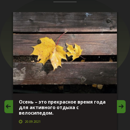
Осень – это прекрасное время года
И
для активного отдыха с
в
велосипедом.
20.09.2021