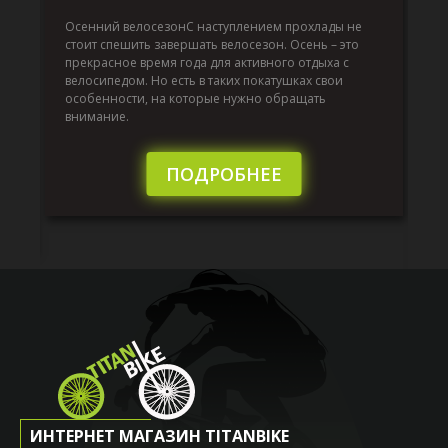
Да
по
Осенний велосезонС наступлением прохлады не
т
по
стоит спешить завершать велосезон. Осень – это
вс
прекрасное время года для активного отдыха с
до
велосипедом. Но есть в таких покатушках свои
й,
ра
особенности, на которые нужно обращать
эк
внимание.
от
то
бы
ПОДРОБНЕЕ
ИНТЕРНЕТ МАГАЗИН TITANBIKE