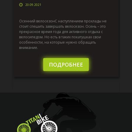
20.09.2021
Да
по
Осенний велосезонС наступлением прохлады не
т
по
стоит спешить завершать велосезон. Осень – это
вс
прекрасное время года для активного отдыха с
до
велосипедом. Но есть в таких покатушках свои
й,
ра
особенности, на которые нужно обращать
эк
внимание.
от
то
бы
ПОДРОБНЕЕ