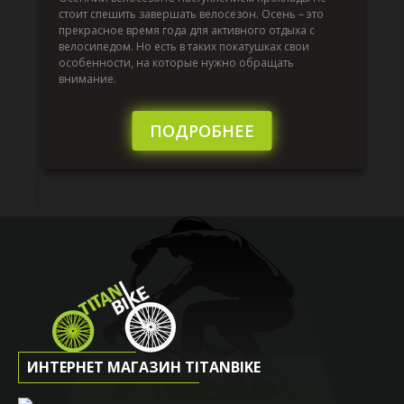
т
по
стоит спешить завершать велосезон. Осень – это
вс
прекрасное время года для активного отдыха с
до
велосипедом. Но есть в таких покатушках свои
й,
ра
особенности, на которые нужно обращать
эк
внимание.
от
то
бы
ПОДРОБНЕЕ
ИНТЕРНЕТ МАГАЗИН TITANBIKE