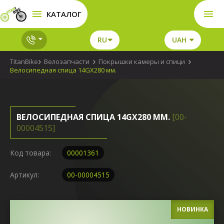
КАТАЛОГ
RU
UAH
TitanBike
Велозапчасти
Покрышки камеры и спици
Велосипедная спица 14GX280 мм.
ВЕЛОСИПЕДНАЯ СПИЦА 14GX280 ММ.
[00-
00004515]
Код товара:
00001361
Артикул:
00-00004515
НОВИНКА