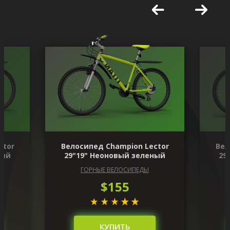
ctor
Велосипед Champion Lector
Вел
ный
29"19" Неоновый зеленый
29
ГОРНЫЕ ВЕЛОСИПЕДЫ
$155
КУПИТЬ