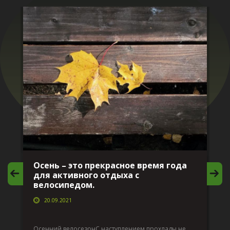
Осень – это прекрасное время года
И
для активного отдыха с
в
велосипедом.
20.09.2021
Да
по
Осенний велосезонС наступлением прохлады не