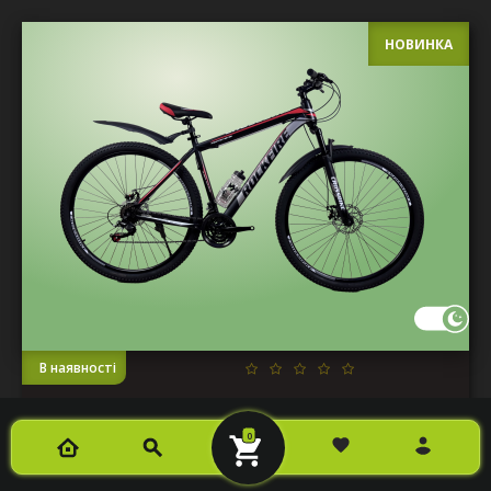
НОВИНКА
В наявності
ВЕЛОСИПЕД CROSSBIKE ROCKFIRE 29" 19"
0
ЧОРНИЙ-ЧЕРВОНИЙ
29СTS-006375