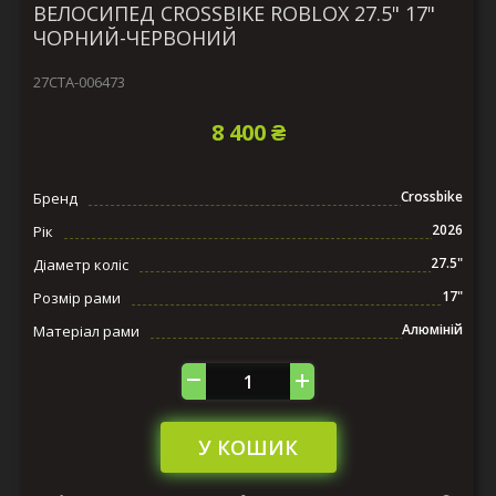
ВЕЛОСИПЕД CROSSBIKE ROBLOX 27.5" 17"
ЧОРНИЙ-ЧЕРВОНИЙ
27СTA-006473
8 400 ₴
Crossbike
Бренд
2026
Рік
27.5"
Діаметр коліс
17"
Розмір рами
Алюміній
Матеріал рами
У КОШИК