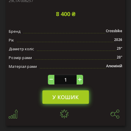
29СTA-006257
8 400 ₴
Crossbike
Бренд
2026
Рік
29"
Діаметр коліс
20"
Розмір рами
Алюміній
Матеріал рами
У КОШИК