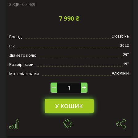
29CJPr-004439
7 990 ₴
Crossbike
Бренд
2022
Рік
29"
Діаметр коліс
19"
Розмір рами
Алюміній
Матеріал рами
У КОШИК