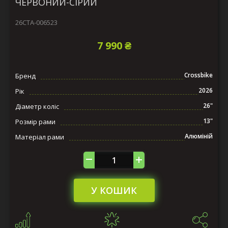
ЧЕРВОНИЙ-СІРИЙ
26СTA-006523
7 990 ₴
Crossbike
Бренд
2026
Рік
26"
Діаметр коліс
13"
Розмір рами
Алюміній
Матеріал рами
У КОШИК