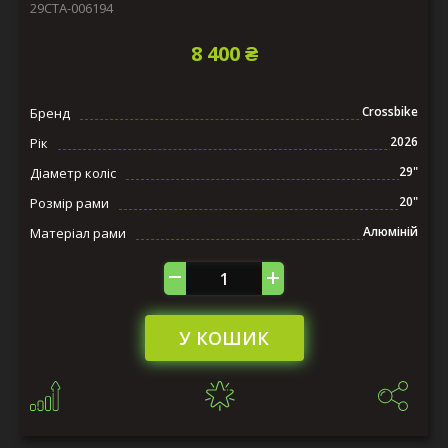
29СTA-006194
8 400 ₴
Crossbike
Бренд
2026
Рік
29"
Діаметр коліс
20"
Розмір рами
Алюміній
Матеріал рами
У КОШИК