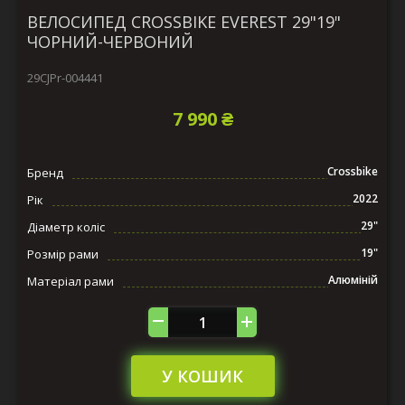
ВЕЛОСИПЕД CROSSBIKE EVEREST 29"19"
ЧОРНИЙ-ЧЕРВОНИЙ
29CJPr-004441
7 990 ₴
Crossbike
Бренд
2022
Рік
29"
Діаметр коліс
19"
Розмір рами
Алюміній
Матеріал рами
У КОШИК