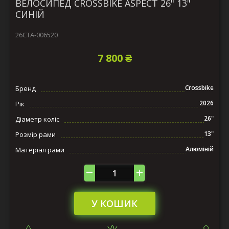
ВЕЛОСИПЕД CROSSBIKE ASPECT 26" 13"
СИНІЙ
26СTA-006520
7 800 ₴
Crossbike
Бренд
2026
Рік
26"
Діаметр коліс
13"
Розмір рами
Алюміній
Матеріал рами
У КОШИК