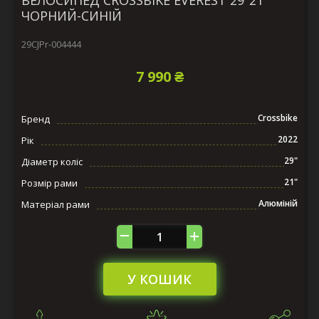
ВЕЛОСИПЕД CROSSBIKE EVEREST 29"21"
ЧОРНИЙ-СИНІЙ
29CJPr-004444
7 990 ₴
Crossbike
Бренд
2022
Рік
29"
Діаметр коліс
21"
Розмір рами
Алюміній
Матеріал рами
У КОШИК