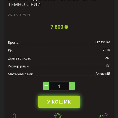
ТЕМНО СІРИЙ
26СTA-006519
7 800 ₴
Crossbike
Бренд
2026
Рік
26"
Діаметр коліс
13"
Розмір рами
Алюміній
Матеріал рами
У КОШИК