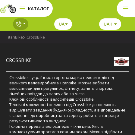
КАТАЛОГ
UA
UAH
TitanBike
CrossBike
CROSSBIKE
Crossbike – українська торгова марка велосипедів від
великого веловиробника Titanbike. Можна вибрати
велосипеди для прогулянок, фітнесу, занять спортом,
сімейних поїздок до парку або за місто.
Ключові особливості велосипедів Crossbike
Технічні можливості великов від Crossbike дозволяють
вирішувати завдання будь-якої складності, а відповідальне
ставлення до виробництва та сервісу робить співпрацю
результативною та вигідною.
Головна перевага велосипедів – їхня ціна. Якість
комплектуючих зростає з кожним роком. Можна підібрати