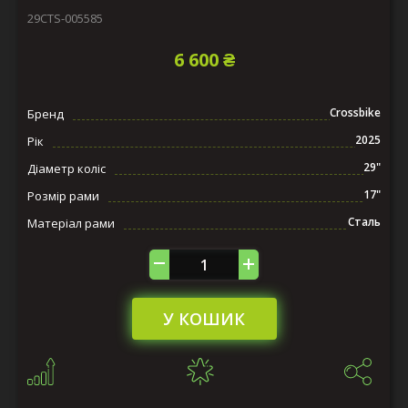
29СTS-005585
6 600 ₴
Crossbike
Бренд
2025
Рік
29"
Діаметр коліс
17"
Розмір рами
Сталь
Матеріал рами
У КОШИК