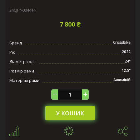
24CJPr-004414
7 800 ₴
Crossbike
Бренд
2022
Рік
24"
Діаметр коліс
12.5"
Розмір рами
Алюміній
Матеріал рами
У КОШИК