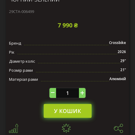
29СTA-006499
7 990 ₴
Crossbike
Бренд
2026
Рік
29"
Діаметр коліс
21"
Розмір рами
Алюміній
Матеріал рами
У КОШИК