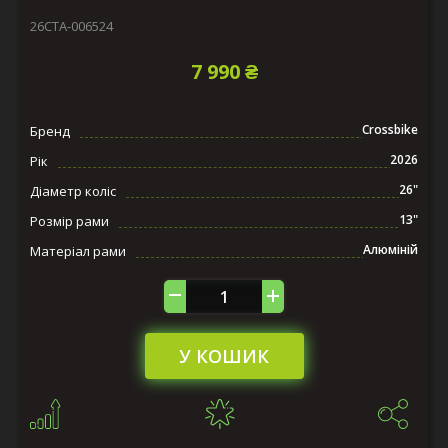
26СTA-006524
7 990 ₴
Crossbike
Бренд
2026
Рік
26"
Діаметр коліс
13"
Розмір рами
Алюміній
Матеріал рами
У КОШИК