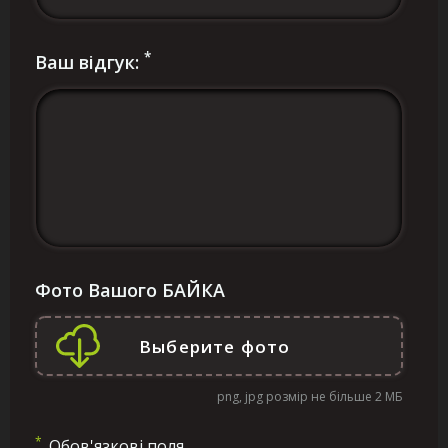
*
Ваш відгук:
Фото Вашого БАЙКА
png, jpg розмір не більше 2 МБ
*
Обов'язкові поля