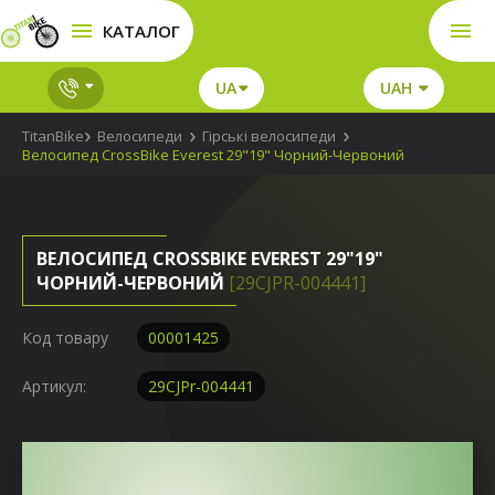
КАТАЛОГ
UA
UAH
TitanBike
Велосипеди
Гірські велосипеди
Велосипед CrossBike Everest 29"19" Чорний-Червоний
ВЕЛОСИПЕД CROSSBIKE EVEREST 29"19"
ЧОРНИЙ-ЧЕРВОНИЙ
[29CJPR-004441]
Код товару
00001425
Артикул:
29CJPr-004441