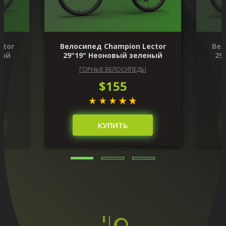
ctor
Велосипед Champion Lector
Вел
ный
29"19" Неоновый зеленый
29
ГОРНЫЕ ВЕЛОСИПЕДЫ
$155
КУПИТЬ