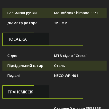
Гальмівні ручки
Моноблок Shimano EF51
Діаметр ротора
160 мм
ПОСАДКА
Сідло
MTB сідло "Cross"
Підсідельний штир
Сталь
Педалі
NECO WP-401
ТРАНСМІССІЯ
Сталевий шатун SP318P8