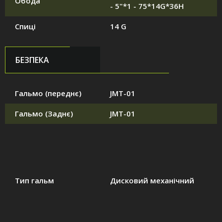
Обода
- 5"*1 - 75*14G*36H
Спиці
14 G
БЕЗПЕКА
Гальмо (переднє)
JMT-01
Гальмо (Заднє)
JMT-01
Тип гальм
Дисковий механічний