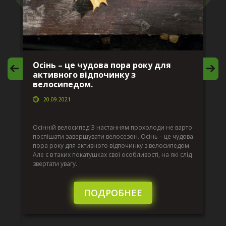
Осінь – це чудова пора року для
М
активного відпочинку з
в
велосипедом.
20.09.2021
г
Да
ко
Осінній велосипед З настанням прохолоди не варто
по
поспішати завершувати велосезон. Осінь – це чудова
вс
пора року для активного відпочинку з велосипедом.
к.
ве
Але є в таких покатушках свої особливості, на які слід
по
звертати увагу.
те
пі
сл
ПОДРОБНЕЕ