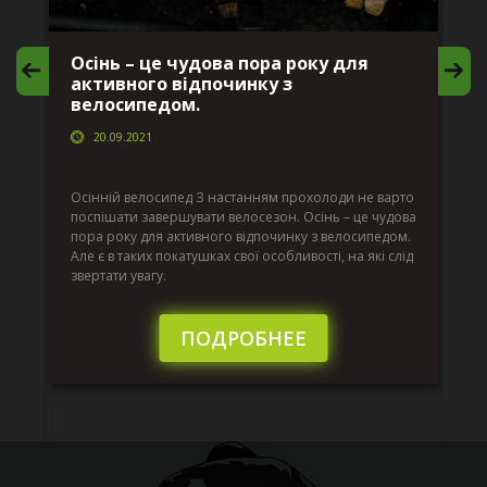
Осінь – це чудова пора року для
М
активного відпочинку з
в
велосипедом.
20.09.2021
г
Да
ко
Осінній велосипед З настанням прохолоди не варто
по
поспішати завершувати велосезон. Осінь – це чудова
вс
пора року для активного відпочинку з велосипедом.
к.
ве
Але є в таких покатушках свої особливості, на які слід
по
звертати увагу.
те
пі
сл
ПОДРОБНЕЕ