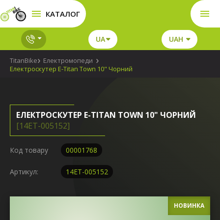
КАТАЛОГ
UA
UAH
TitanBike
Електромопеди
Електроскутер E-Titan Town 10" Чорний
ЕЛЕКТРОСКУТЕР E-TITAN TOWN 10" ЧОРНИЙ
[14ET-005152]
Код товару
00001768
Артикул:
14ET-005152
НОВИНКА