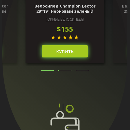
ctor
Велосипед Champion Lector
Вел
ный
29"19" Неоновый зеленый
29
ГОРНЫЕ ВЕЛОСИПЕДЫ
$155
КУПИТЬ