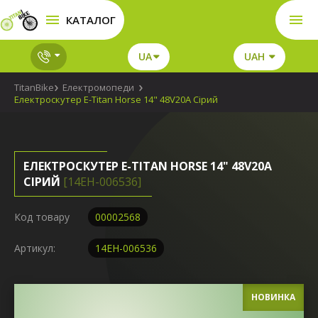
КАТАЛОГ
UA
UAH
TitanBike
Електромопеди
Електроскутер E-Titan Horse 14" 48V20A Сірий
ЕЛЕКТРОСКУТЕР E-TITAN HORSE 14" 48V20A
СІРИЙ
[14EH-006536]
Код товару
00002568
Артикул:
14EH-006536
НОВИНКА