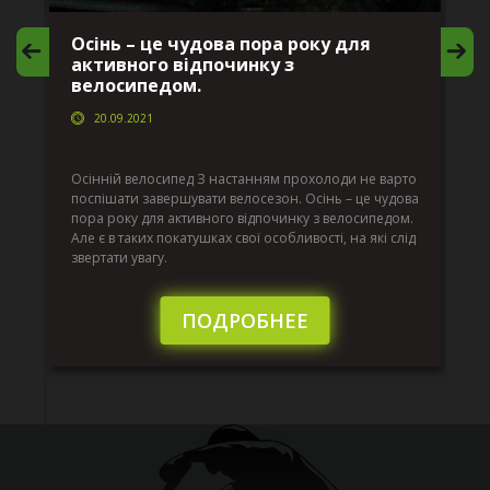
Осінь – це чудова пора року для
М
активного відпочинку з
в
велосипедом.
20.09.2021
г
Да
ко
Осінній велосипед З настанням прохолоди не варто
по
поспішати завершувати велосезон. Осінь – це чудова
вс
пора року для активного відпочинку з велосипедом.
к.
ве
Але є в таких покатушках свої особливості, на які слід
по
звертати увагу.
те
пі
сл
ПОДРОБНЕЕ