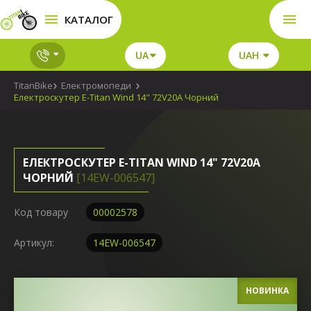
КАТАЛОГ
UA
UAH
TitanBike
Електромопеди
Електроскутер E-Titan Wind 14" 72V20A Чорний
ЕЛЕКТРОСКУТЕР E-TITAN WIND 14" 72V20A
ЧОРНИЙ
[14EW-006547]
Код товару
00002578
Артикул:
14EW-006547
НОВИНКА