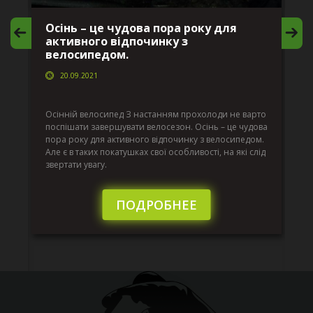
Осінь – це чудова пора року для
М
активного відпочинку з
в
велосипедом.
20.09.2021
г
Да
ко
Осінній велосипед З настанням прохолоди не варто
по
поспішати завершувати велосезон. Осінь – це чудова
вс
пора року для активного відпочинку з велосипедом.
к.
ве
Але є в таких покатушках свої особливості, на які слід
по
звертати увагу.
те
пі
сл
ПОДРОБНЕЕ