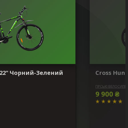
" 22" Чорний-Зелений
Cross Hun
ГІРСЬКІ ВЕЛОСИПЕ
9 900 ₴