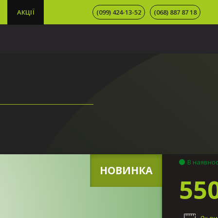
АКЦІЇ
(099) 424-13-52
(068) 887 87 18
В наявнос
НОВИНКА
550