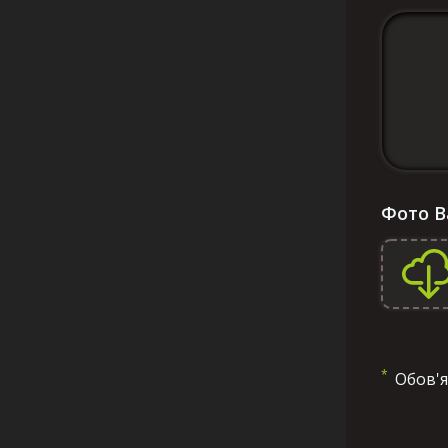
Фото 
*
Обов'я