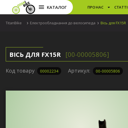
КАТАЛОГ
ПРО НАС
СТАТТІ
TitanBike
Електрообладнання до велосипеда
Вісь для FX15R
ВІСЬ ДЛЯ FX15R
[00-00005806]
Код товару
Артикул:
00002234
00-00005806