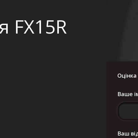
ля FX15R
Оцінка
Ваше і
Ваш ві