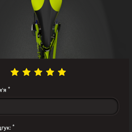
*
м'я
*
дгук: