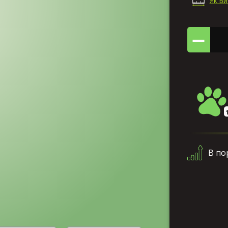
Як в
В по