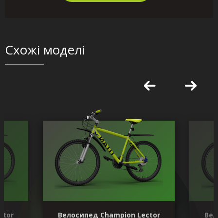
Схожі моделі
ctor
Велосипед Champion Lector
Вел