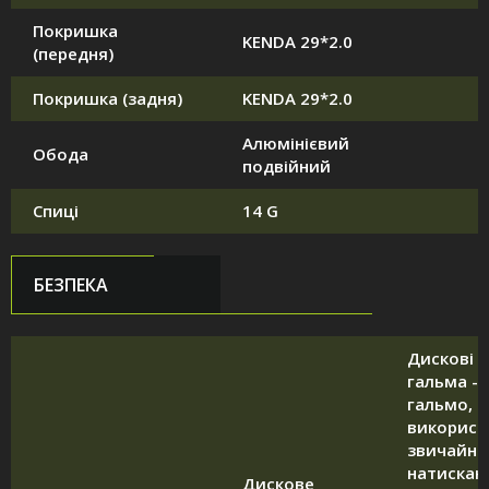
Покришка
KENDA 29*2.0
(передня)
Покришка (задня)
KENDA 29*2.0
Алюмінієвий
Обода
подвійний
Спиці
14 G
БЕЗПЕКА
Дискові м
гальма - 
гальмо, д
використ
звичайни
натискаю
Дискове