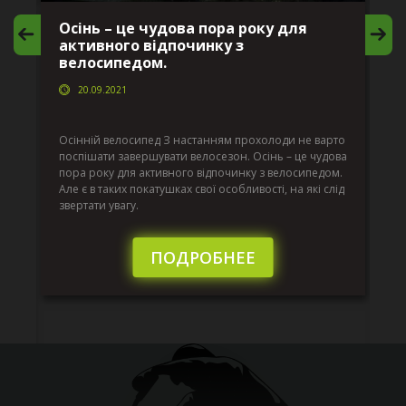
Осінь – це чудова пора року для
М
активного відпочинку з
в
велосипедом.
20.09.2021
г
Да
ко
Осінній велосипед З настанням прохолоди не варто
по
поспішати завершувати велосезон. Осінь – це чудова
вс
пора року для активного відпочинку з велосипедом.
к.
ве
Але є в таких покатушках свої особливості, на які слід
по
звертати увагу.
те
пі
сл
ПОДРОБНЕЕ