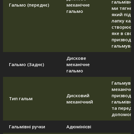
гальмівни
Гальмо (переднє)
механічне
ми тягне
гальмо
який підт
лапку кал
створює 
яке в сво
призводи
гальмува
Дискове
Гальмо (Заднє)
механічне
гальмо
Гальмува
механічні
Дисковий
призводи
Тип гальм
механічний
гальмівно
та переда
допомого
Гальмівні ручки
Адюмінієві