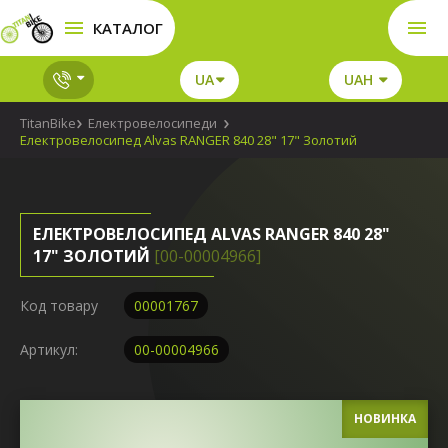
КАТАЛОГ
UA
UAH
TitanBike
Електровелосипеди
Електровелосипед Alvas RANGER 840 28" 17" Золотий
ЕЛЕКТРОВЕЛОСИПЕД ALVAS RANGER 840 28"
17" ЗОЛОТИЙ
[00-00004966]
Код товару
00001767
Артикул:
00-00004966
НОВИНКА