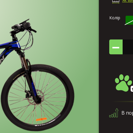
Як в
Колір
В по