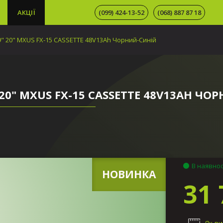
АКЦІЇ
(099) 424-13-52
(068) 887 87 18
9" 20" MXUS FX-15 CASSETTE 48V13Ah Чорний-Синій
20" MXUS FX-15 CASSETTE 48V13AH ЧО
В наявнос
НОВИНКА
31 