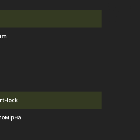
0mm
rt-lock
томірна