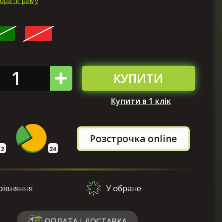
ибрати раму
КУПИТИ
Купити в 1 клік
Розстрочка online
рівняння
У обране
ОПЛАТА І ДОСТАВКА