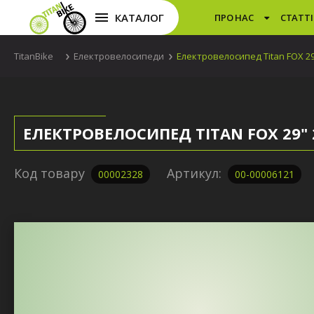
КАТАЛОГ
ПРО НАС
СТАТТІ
TitanBike
Електровелосипеди
Електровелосипед Titan FOX 2
ЕЛЕКТРОВЕЛОСИПЕД TITAN FOX 29" 
Код товару
Артикул:
00002328
00-00006121