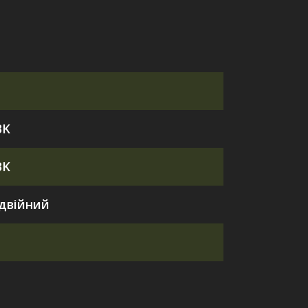
BK
BK
двійний