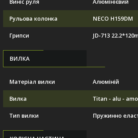
Виніс руля
Алюмінієвий
Рульова колонка
NECO H159DM
Грипси
JD-713 22.2*12
ВИЛКА
Матеріал вилки
Алюміній
Вилка
Titan - alu - amo
Тип вилки
Пружинно елас