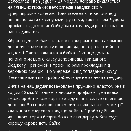
Велосипед Titan Jaguar – ця модель яскраво виділяється
на тлі інших гірських велосипедів завдяки своїм
супершироким колесам. Вони дозволяють велосипеду
впевнено їхати як сипучими грунтами, так і снігом. Чудова
прохідність дозволяє байку їхати там, куди решті страшно
навіть дивитися.
Зібрано цей фетбайк на алюмінієвій рамі. Сплав алюмінію
дозволяє знизити масу велосипеда, не втрачаючи його
міцності. Так загальна вага байка 18 кг, що досить
непогано як цього класу велосипедів, так даного
бюджету. Трансмісійні троси на рамі прокладені під
верхньою трубою, що убереже їх від попадання бруду.
Великий нахил цієї труби забезпечує непоганий стендовір.
Вилка на наш Jaguar встановлена пружинно-еластомірна з
ходом 60 мм. У тандемі з високим профілем гуми вилка
зможе зробити комфортною їзду навіть сильно нерівною
дорогою. За своїм пристроєм вилка виконана в геометрії
класичного «перевертня», що робить її роботу більш
чутливою. Керма безрізьбового стандарту забезпечує
хорошу керованість байка.