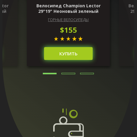
ctor
Велосипед Champion Lector
Вел
ный
29"19" Неоновый зеленый
29
ГОРНЫЕ ВЕЛОСИПЕДЫ
$155
КУПИТЬ