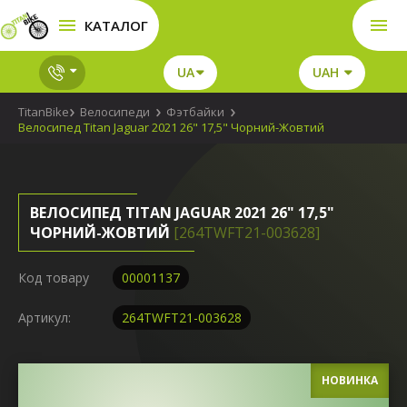
КАТАЛОГ
UA
UAH
TitanBike
Велосипеди
Фэтбайки
Велосипед Titan Jaguar 2021 26" 17,5" Чорний-Жовтий
ВЕЛОСИПЕД TITAN JAGUAR 2021 26" 17,5"
ЧОРНИЙ-ЖОВТИЙ
[264TWFT21-003628]
Код товару
00001137
Артикул:
264TWFT21-003628
НОВИНКА