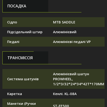
ПОСАДКА
Сідло
MTB SADDLE
Підсідельний штир
Алюмінієвий
Педалі
Алюмінієві педалі VP
ТРАНСМІССІЯ
Алюмінієвий шатун
Система шатунів
PROWHEEL,
1/2*3/32*24*34*42T*170MM
Каретка
Кенлі. KL-08A
Манетки (Ручки
ST-EF500