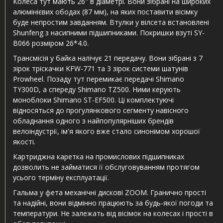
Колеса тут мають 26" в діаметрі. Вони зібрані на широких
алюмінієвих ободах (87 мм), на яких поставити вісімку
буде непростим завданням. Втулки у вілсета встановлені
Shunfeng з насипними підшипниками. Покришки взуті SY-
B066 розміром 26*4.0.
Трансмісія у байка налічує 21 передачу. Вони зібрані з 7
зірок тріскачки KFW-771 та 3 зірок системи шатунів
Prowheel. Позаду тут перемикає передачі Shimano
TY300D, а спереду Shimano TZ500. Ними керують
моноблоки Shimano ST-EF500. Ці комплектуючі
відносяться до прогулянкового сегменту навісного
обладнання одного з найпопулярніших брендів
велоіндустрії, ім'я якого вже стало синонімом хорошої
якості.
Картриджна каретка на промислових підшипниках
дозволить не займатися її обслуговуванням протягом
усього терміну експлуатації.
Гальма у фета механічні дискові ZOOM. Гранично прості
та надійні, вони відмінно працюють за будь-якої погоди та
температури. Не залежать від вісімок на колесах і прості в