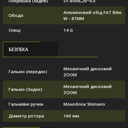
Покришка (задня)
SY-B066,26*4.0
Алюмінієвий обід FAT Bike.
Обода
W - 87MM
Спиці
14 G
БЕЗПЕКА
Механічний дисковий
Гальмо (переднє)
ZOOM
Механічний дисковий
Гальмо (Заднє)
ZOOM
Гальмівні ручки
Моноблок Shimano
Діаметр ротора
160 мм