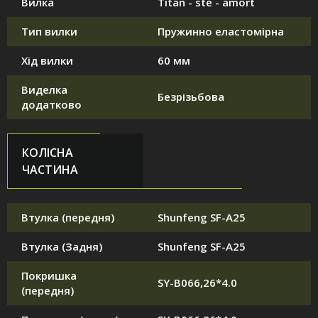
Вилка
Titan - ste - amort
Тип вилки
Пружинно еластомірна
Хід вилки
60 мм
Виделка
Безрізьбова
додатково
КОЛІСНА
ЧАСТИНА
Втулка (передня)
Shunfeng SF-A25
Втулка (Задня)
Shunfeng SF-A25
Покришка
SY-B066,26*4.0
(передня)