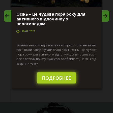
Осінь – це чудова пора року для
М
активного відпочинку з
в
велосипедом.
20.09.2021
г
Да
ко
Осінній велосипед З настанням прохолоди не варто
по
поспішати завершувати велосезон. Осінь – це чудова
вс
пора року для активного відпочинку з велосипедом.
к.
ве
Але є в таких покатушках свої особливості, на які слід
по
звертати увагу.
те
пі
сл
ПОДРОБНЕЕ