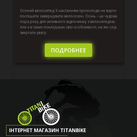
г
Да
ко
Осінній велосипед З настанням прохолоди не варто
по
поспішати завершувати велосезон. Осінь – це чудова
вс
пора року для активного відпочинку з велосипедом.
к.
ве
Але є в таких покатушках свої особливості, на які слід
по
звертати увагу.
те
пі
сл
ПОДРОБНЕЕ
ІНТЕРНЕТ МАГАЗИН TITANBIKE