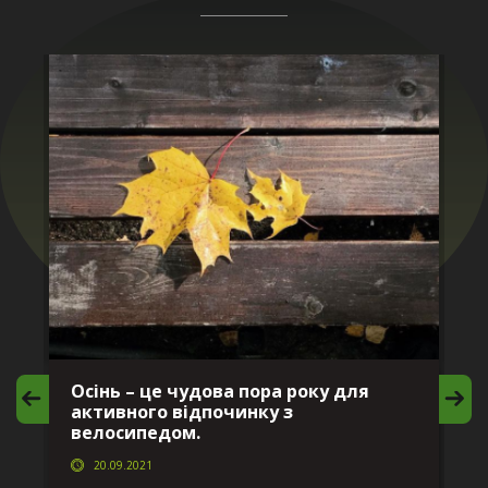
Осінь – це чудова пора року для
М
активного відпочинку з
в
велосипедом.
20.09.2021