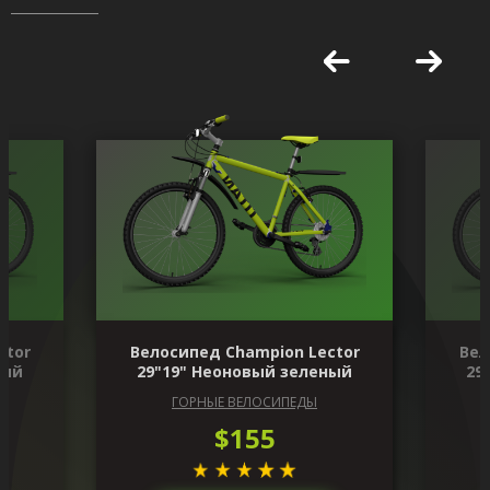
ctor
Велосипед Champion Lector
Вел
ный
29"19" Неоновый зеленый
29
ГОРНЫЕ ВЕЛОСИПЕДЫ
$155