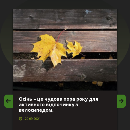
Осінь – це чудова пора року для
М
активного відпочинку з
в
велосипедом.
20.09.2021
г
Да