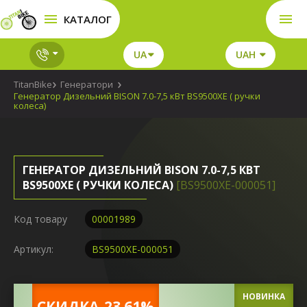
КАТАЛОГ
UA
UAH
TitanBike
Генератори
Генератор Дизельний BISON 7.0-7,5 кВт BS9500XE ( ручки
колеса)
ГЕНЕРАТОР ДИЗЕЛЬНИЙ BISON 7.0-7,5 КВТ
BS9500XE ( РУЧКИ КОЛЕСА)
[BS9500XE-000051]
Код товару
00001989
Артикул:
BS9500XE-000051
НОВИНКА
CКИДКА-23.61%