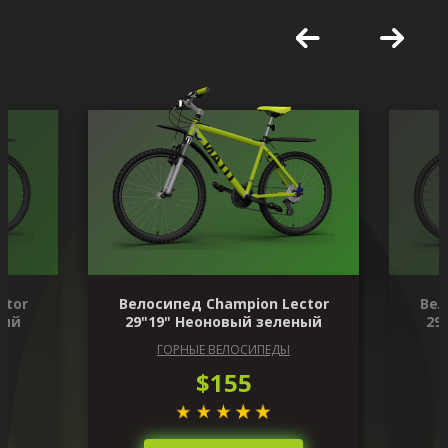
ctor
Велосипед Champion Lector
Вел
ный
29"19" Неоновый зеленый
29
ГОРНЫЕ ВЕЛОСИПЕДЫ
$155