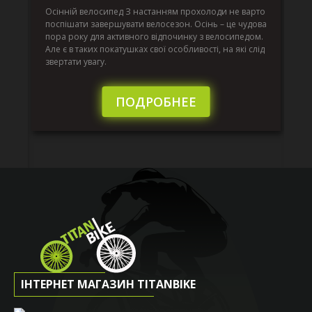
ко
Осінній велосипед З настанням прохолоди не варто
по
поспішати завершувати велосезон. Осінь – це чудова
вс
пора року для активного відпочинку з велосипедом.
к.
ве
Але є в таких покатушках свої особливості, на які слід
по
звертати увагу.
те
пі
сл
ПОДРОБНЕЕ
ІНТЕРНЕТ МАГАЗИН TITANBIKE