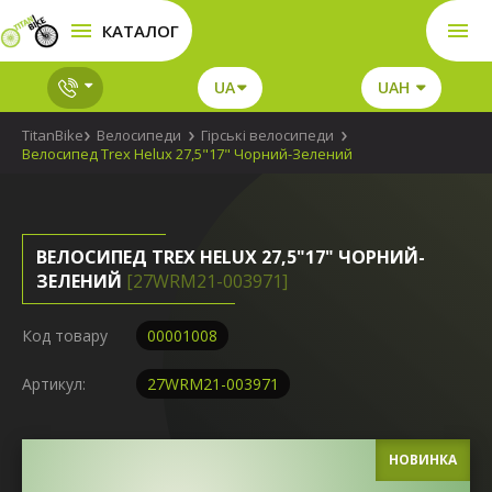
КАТАЛОГ
UA
UAH
TitanBike
Велосипеди
Гірські велосипеди
Велосипед Trex Helux 27,5"17" Чорний-Зелений
ВЕЛОСИПЕД TREX HELUX 27,5"17" ЧОРНИЙ-
ЗЕЛЕНИЙ
[27WRM21-003971]
Код товару
00001008
Артикул:
27WRM21-003971
НОВИНКА