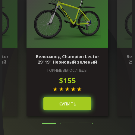
ctor
Велосипед Champion Lector
Вел
ный
29"19" Неоновый зеленый
29
ГОРНЫЕ ВЕЛОСИПЕДЫ
$155
КУПИТЬ