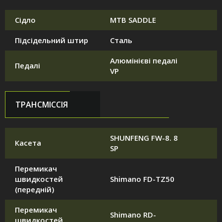
Сідло
MTB SADDLE
Підсідельний штир
Сталь
Алюмінієві педалі
Педалі
VP
ТРАНСМІССІЯ
SHUNFENG FW-8. 8
Касета
SP
Перемикач
швидкостей
Shimano FD-TZ50
(передній)
Перемикач
Shimano RD-
швидкостей