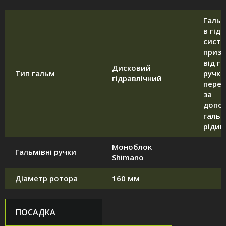
Галь
в гід
систе
приз
від г
Дисковий
Тип гальм
ручки
гідравлічний
перед
за
допо
гальм
рідин
Моноблок
Гальмівні ручки
Shimano
Діаметр ротора
160 мм
ПОСАДКА