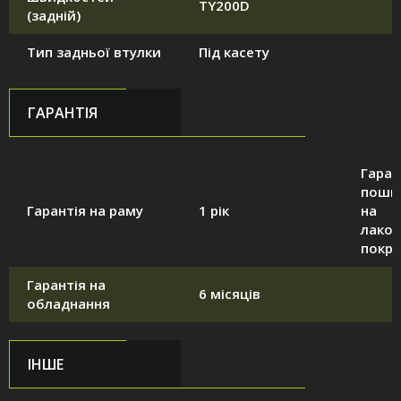
TY200D
(задній)
Тип задньої втулки
Під касету
ГАРАНТІЯ
Гаран
поши
Гарантія на раму
1 рік
на
лако
покри
Гарантія на
6 місяців
обладнання
ІНШЕ