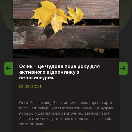
Осінь – це чудова пора року для
М
активного відпочинку з
в
велосипедом.
20.09.2021
г
Да
ко
Осінній велосипед З настанням прохолоди не варто
по
поспішати завершувати велосезон. Осінь – це чудова
вс
пора року для активного відпочинку з велосипедом.
к.
ве
Але є в таких покатушках свої особливості, на які слід
по
звертати увагу.
те