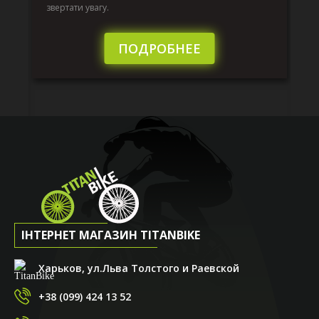
по
звертати увагу.
те
пі
сл
ПОДРОБНЕЕ
ІНТЕРНЕТ МАГАЗИН TITANBIKE
Харьков, ул.Льва Толстого и Раевской
+38 (099) 424 13 52