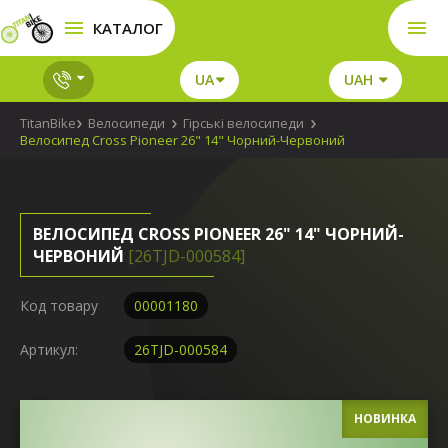
КАТАЛОГ
UA
UAH
TitanBike
Велосипеди
Гірські велосипеди
Велосипед Cross Pioneer 26" 14" Чорний-Червоний
ВЕЛОСИПЕД CROSS PIONEER 26" 14" ЧОРНИЙ-
ЧЕРВОНИЙ
[26TJD-000584]
Код товару
00001180
Артикул:
26TJD-000584
НОВИНКА