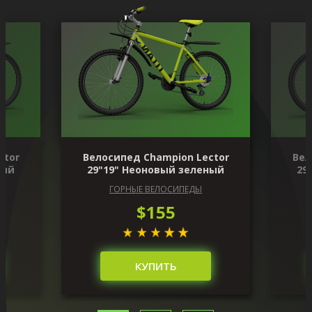
ctor
Велосипед Champion Lector
Вел
ный
29"19" Неоновый зеленый
29
ГОРНЫЕ ВЕЛОСИПЕДЫ
$155
КУПИТЬ