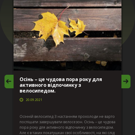
Осінь – це чудова пора року для
М
активного відпочинку з
в
велосипедом.
20.09.2021
г
Да
ко
Осінній велосипед З настанням прохолоди не варто
по
поспішати завершувати велосезон. Осінь – це чудова
вс
пора року для активного відпочинку з велосипедом.
к.
ве
Але є в таких покатушках свої особливості, на які слід