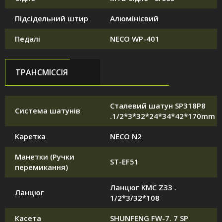
Підсідельний штир
Алюмінієвий
Педалі
NECO WP-401
ТРАНСМІССІЯ
Сталевий шатун SP318P8
Система шатунів
.1/2*3*32*24*34*42*170mm
Каретка
NECO N2
Манетки (Ручки
ST-EF51
перемикання)
Ланцюг KMC Z33 .
Ланцюг
1/2*3/32*108
Касета
SHUNFENG FW-7. 7 SP