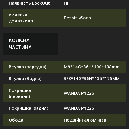
Наявність LockOut
Ні
Виделка
Безрізьбова
додатково
КОЛІСНА
ЧАСТИНА
Втулка (передня)
M9*14G*36H*100*108mm
Втулка (Задня)
3/8*14G*36H*135*175MM
Покришка
WANDA P1226
(передня)
Покришка (задня)
WANDA P1226
Обода
Подвійні алюмінієві