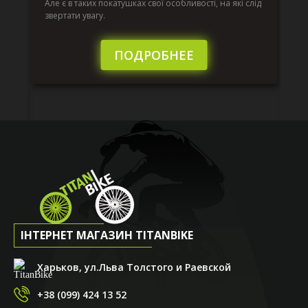
к.
ве
Але є в таких покатушках свої особливості, на які слід
по
звертати увагу.
те
пі
сл
ПОДРОБНЕЕ
ІНТЕРНЕТ МАГАЗИН TITANBIKE
Харьков, ул.Льва Толстого и Раевской
+38 (099) 424 13 52