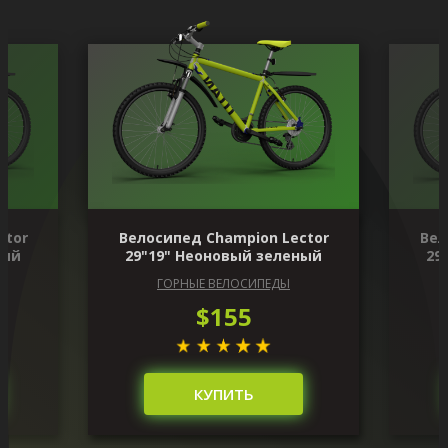
ctor
Велосипед Champion Lector
Вел
ный
29"19" Неоновый зеленый
29
ГОРНЫЕ ВЕЛОСИПЕДЫ
$155
КУПИТЬ