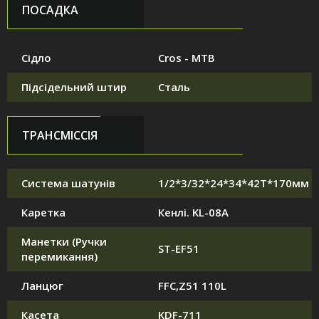
ПОСАДКА
Сідло
Cros - MTB
Підсідельний штир
Сталь
ТРАНСМІССІЯ
Система шатунів
1/2*3/32*24*34*42T*170мм
Каретка
Кенлі. KL-08A
Манетки (Ручки
ST-EF51
перемикання)
Ланцюг
FFC,Z51 110L
Касета
KDF-711