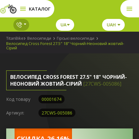
КАТАЛОГ
UA
UAH
TitanBike
Велосипеди
Гірські велосипеди
Велосипед Cross Forest 27.5" 18" Чорний-Неоновий жовтий-
Сірий
ВЕЛОСИПЕД CROSS FOREST 27.5" 18" ЧОРНИЙ-
НЕОНОВИЙ ЖОВТИЙ-СІРИЙ
[27CWS-005086]
Код товару
00001674
Артикул:
27CWS-005086
CКИДКА-26.16%