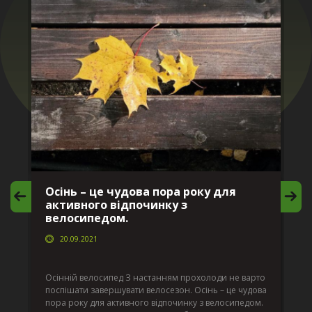
Осінь – це чудова пора року для
М
активного відпочинку з
в
велосипедом.
20.09.2021
г
Да
ко
Осінній велосипед З настанням прохолоди не варто
по
поспішати завершувати велосезон. Осінь – це чудова
вс
пора року для активного відпочинку з велосипедом.