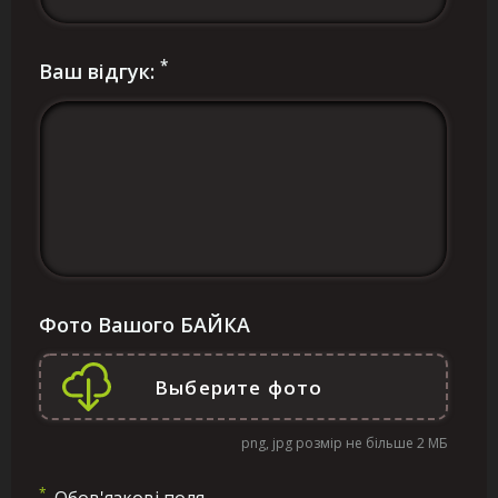
*
Ваш відгук:
Фото Вашого БАЙКА
png, jpg розмір не більше 2 МБ
*