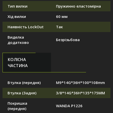
Тип вилки
Пружинно еластомірна
Хід вилки
60 мм
Наявність LockOut
Так
Виделка
Безрізьбова
додатково
КОЛІСНА
ЧАСТИНА
Втулка (передня)
M9*14G*36H*100*108mm
Втулка (Задня)
3/8*14G*36H*135*175MM
Покришка
WANDA P1226
(передня)