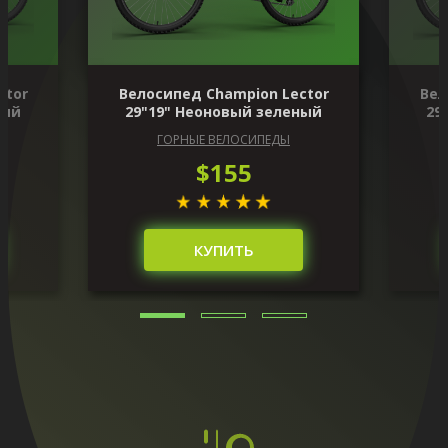
ctor
Велосипед Champion Lector
Вел
ный
29"19" Неоновый зеленый
29
ГОРНЫЕ ВЕЛОСИПЕДЫ
$155
КУПИТЬ