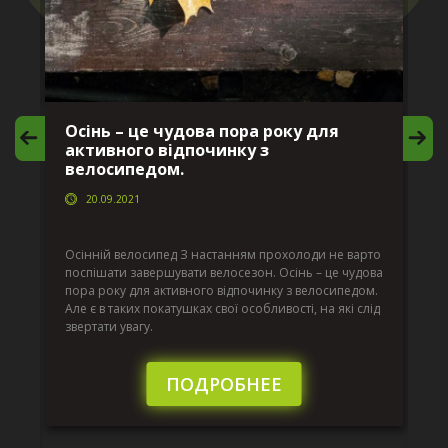
Осінь – це чудова пора року для
М
активного відпочинку з
в
велосипедом.
20.09.2021
г
Да
ко
Осінній велосипед З настанням прохолоди не варто
по
поспішати завершувати велосезон. Осінь – це чудова
вс
пора року для активного відпочинку з велосипедом.
к.
ве
Але є в таких покатушках свої особливості, на які слід
по
звертати увагу.
те
пі
сл
ПОДРОБНЕЕ