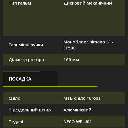
Тип гальм
Дисковий механічний
Моноблок Shimano ST-
Гальмівні ручки
EF500
Діаметр ротора
160 мм
ПОСАДКА
Сідло
MTB сідло "Cross"
Підсідельний штир
Алюмінієвий
Педалі
NECO WP-401