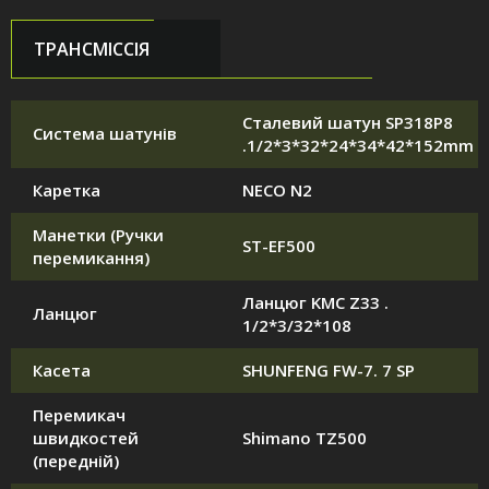
ТРАНСМІССІЯ
Сталевий шатун SP318P8
Система шатунів
.1/2*3*32*24*34*42*152mm
Каретка
NECO N2
Манетки (Ручки
ST-EF500
перемикання)
Ланцюг KMC Z33 .
Ланцюг
1/2*3/32*108
Касета
SHUNFENG FW-7. 7 SP
Перемикач
швидкостей
Shimano TZ500
(передній)