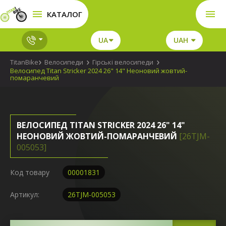
КАТАЛОГ
UA
UAH
TitanBike
Велосипеди
Гірські велосипеди
Велосипед Titan Stricker 2024 26" 14" Неоновий жовтий-
помаранчевий
ВЕЛОСИПЕД TITAN STRICKER 2024 26" 14"
НЕОНОВИЙ ЖОВТИЙ-ПОМАРАНЧЕВИЙ
[26TJM-
005053]
Код товару
00001831
Артикул:
26TJM-005053