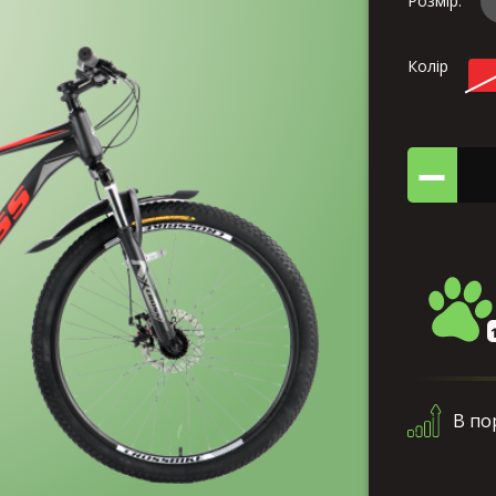
Розмір:
Колір
В по