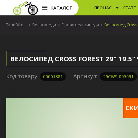
КАТАЛОГ
ПРО НАС
СТАТТІ
TitanBike
Велосипеди
Гірські велосипеди
Велосипед Cross 
ВЕЛОСИПЕД CROSS FOREST 29" 19.
Код товару
Артикул:
00001881
29CWS-005091
CКИ