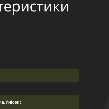
ктеристики
а,Унісекс