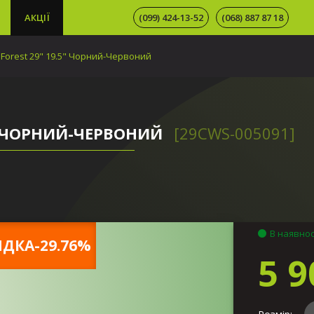
АКЦІЇ
(099) 424-13-52
(068) 887 87 18
Forest 29" 19.5" Чорний-Червоний
5" ЧОРНИЙ-ЧЕРВОНИЙ
[29CWS-005091]
В наявнос
ДКА-29.76%
5 9