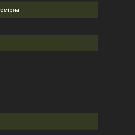
омірна