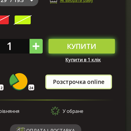
Як вибрати раму
КУПИТИ
Купити в 1 клік
Розстрочка online
рівняння
У обране
ОПЛАТА І ДОСТАВКА