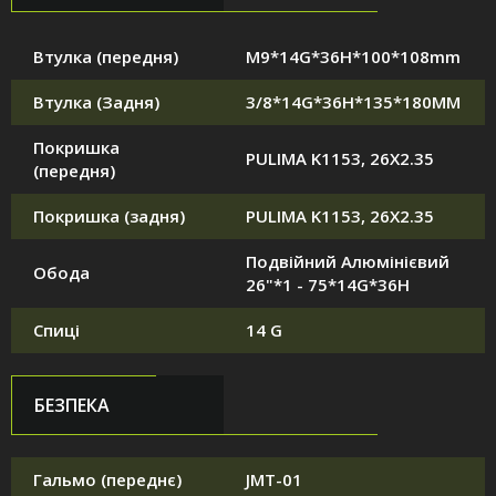
Втулка (передня)
M9*14G*36H*100*108mm
Втулка (Задня)
3/8*14G*36H*135*180MM
Покришка
PULIMA K1153, 26X2.35
(передня)
Покришка (задня)
PULIMA K1153, 26X2.35
Подвійний Алюмінієвий
Обода
26"*1 - 75*14G*36H
Спиці
14 G
БЕЗПЕКА
Гальмо (переднє)
JMT-01