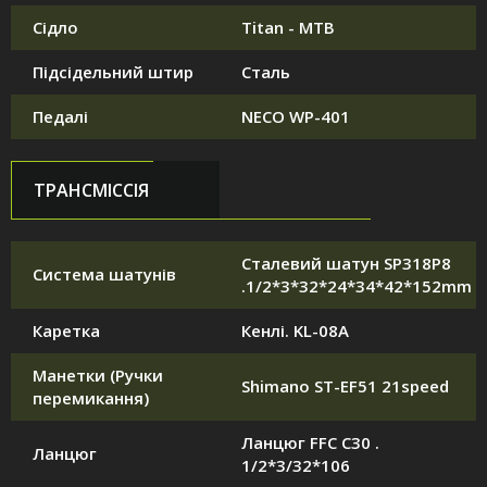
Сідло
Titan - MTB
Підсідельний штир
Сталь
Педалі
NECO WP-401
ТРАНСМІССІЯ
Сталевий шатун SP318P8
Система шатунів
.1/2*3*32*24*34*42*152mm
Каретка
Кенлі. KL-08A
Манетки (Ручки
Shimano ST-EF51 21speed
перемикання)
Ланцюг FFC C30 .
Ланцюг
1/2*3/32*106