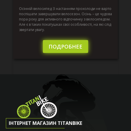
г
Да
ко
Осінній велосипед З настанням прохолоди не варто
по
поспішати завершувати велосезон. Осінь – це чудова
вс
пора року для активного відпочинку з велосипедом.
к.
ве
Але є в таких покатушках свої особливості, на які слід
по
звертати увагу.
те
пі
сл
ПОДРОБНЕЕ
ІНТЕРНЕТ МАГАЗИН TITANBIKE