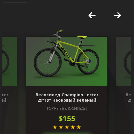
ctor
Велосипед Champion Lector
Вел
ный
29"19" Неоновый зеленый
29
ГОРНЫЕ ВЕЛОСИПЕДЫ
$155