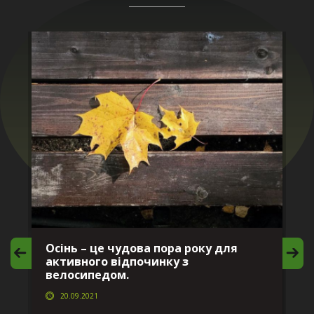
Осінь – це чудова пора року для
М
активного відпочинку з
в
велосипедом.
20.09.2021