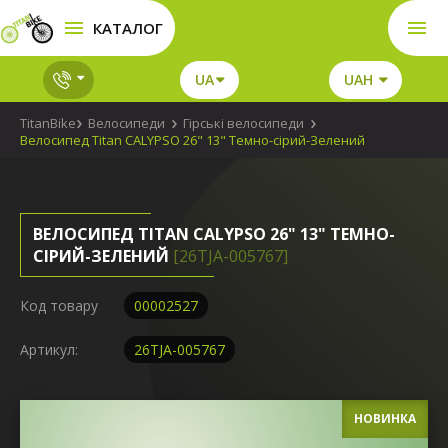
КАТАЛОГ
UA
UAH
TitanBike
Велосипеди
Гірські велосипеди
Велосипед Titan CALYPSO 26" 13" Темно-сірий-Зелений
ВЕЛОСИПЕД TITAN CALYPSO 26" 13" ТЕМНО-
СІРИЙ-ЗЕЛЕНИЙ
[26TJA-005767]
Код товару
00002527
Артикул:
26TJA-005767
НОВИНКА