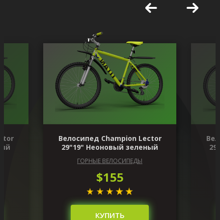
ctor
Велосипед Champion Lector
Вел
ный
29"19" Неоновый зеленый
29
ГОРНЫЕ ВЕЛОСИПЕДЫ
$155
КУПИТЬ