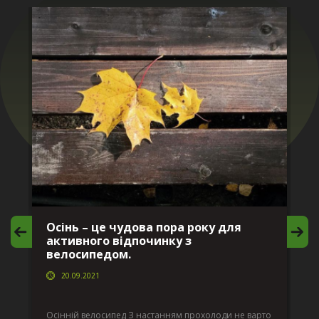
Осінь – це чудова пора року для
М
активного відпочинку з
в
велосипедом.
20.09.2021
г
Да
ко
Осінній велосипед З настанням прохолоди не варто