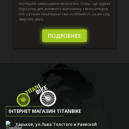
по
поспішати завершувати велосезон. Осінь – це чудова
вс
пора року для активного відпочинку з велосипедом.
к.
ве
Але є в таких покатушках свої особливості, на які слід
по
звертати увагу.
те
пі
сл
ПОДРОБНЕЕ
ІНТЕРНЕТ МАГАЗИН TITANBIKE
Харьков, ул.Льва Толстого и Раевской