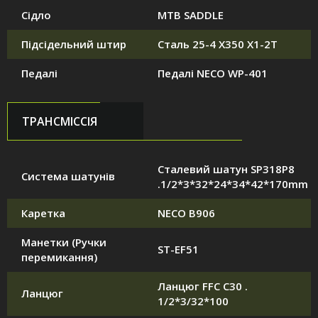
Сідло
MTB SADDLE
Підсідельний штир
Сталь 25-4 X350 X1-2T
Педалі
Педалі NECO WP-401
ТРАНСМІССІЯ
Сталевий шатун SP318P8
Система шатунів
.1/2*3*32*24*34*42*170mm
Каретка
NECO B906
Манетки (Ручки
ST-EF51
перемикання)
Ланцюг FFC C30 .
Ланцюг
1/2*3/32*100