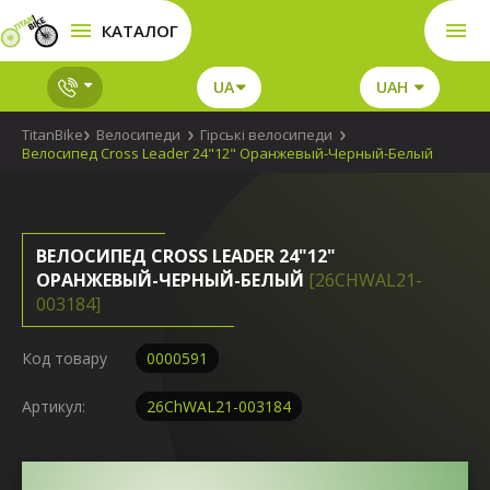
КАТАЛОГ
UA
UAH
TitanBike
Велосипеди
Гірські велосипеди
Велосипед Cross Leader 24"12" Оранжевый-Черный-Белый
ВЕЛОСИПЕД CROSS LEADER 24"12"
ОРАНЖЕВЫЙ-ЧЕРНЫЙ-БЕЛЫЙ
[26CHWAL21-
003184]
Код товару
0000591
Артикул:
26ChWAL21-003184