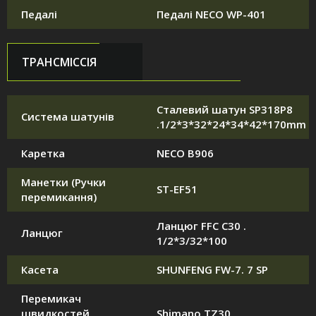
Педалі
Педалі NECO WP-401
ТРАНСМІССІЯ
Сталевий шатун SP318P8
Система шатунів
.1/2*3*32*24*34*42*170mm
Каретка
NECO B906
Манетки (Ручки
ST-EF51
перемикання)
Ланцюг FFC C30 .
Ланцюг
1/2*3/32*100
Касета
SHUNFENG FW-7. 7 SP
Перемикач
швидкостей
Shimano TZ30