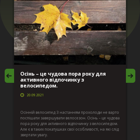
Осінь – це чудова пора року для
М
активного відпочинку з
в
велосипедом.
20.09.2021
г
Да
ко
Осінній велосипед З настанням прохолоди не варто
по
поспішати завершувати велосезон. Осінь – це чудова
вс
пора року для активного відпочинку з велосипедом.
к.
ве
Але є в таких покатушках свої особливості, на які слід
по
звертати увагу.