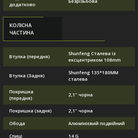
Безрізьбова
додатково
КОЛІСНА
ЧАСТИНА
Shunfeng Сталева із
Втулка (передня)
ексцентриком 108mm
Shunfeng 135*180MM
Втулка (Задня)
сталева
Покришка
2,1" чорна
(передня)
Покришка (задня)
2,1" чорна
Обода
Алюмінієвий подвійний
Спиці
14 G