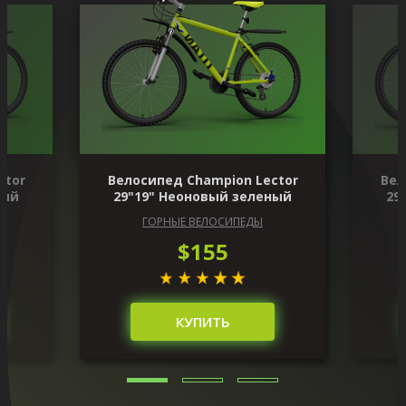
ctor
Велосипед Champion Lector
Вел
ный
29"19" Неоновый зеленый
29
ГОРНЫЕ ВЕЛОСИПЕДЫ
$155
КУПИТЬ