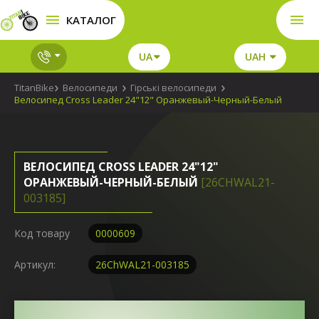
КАТАЛОГ
UA
UAH
TitanBike
Велосипеди
Гірські велосипеди
Велосипед Cross Leader 24"12" Оранжевый-Черный-Белый
ВЕЛОСИПЕД CROSS LEADER 24"12"
ОРАНЖЕВЫЙ-ЧЕРНЫЙ-БЕЛЫЙ
[26CHWAL21-
003185]
Код товару
0000609
Артикул:
26ChWAL21-003185