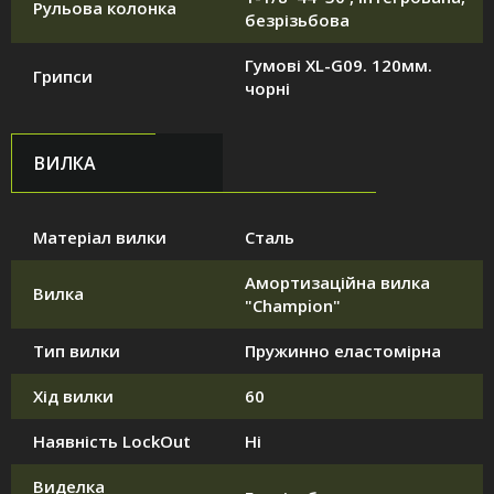
Рульова колонка
безрізьбова
Гумові XL-G09. 120мм.
Грипси
чорні
ВИЛКА
Матеріал вилки
Сталь
Амортизаційна вилка
Вилка
"Champion"
Тип вилки
Пружинно еластомірна
Хід вилки
60
Наявність LockOut
Ні
Виделка