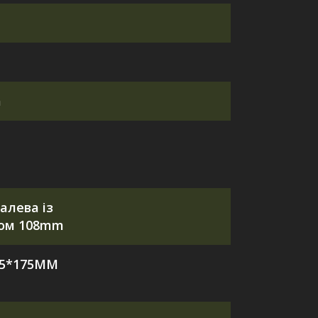
а
алева із
ком 108mm
35*175MM