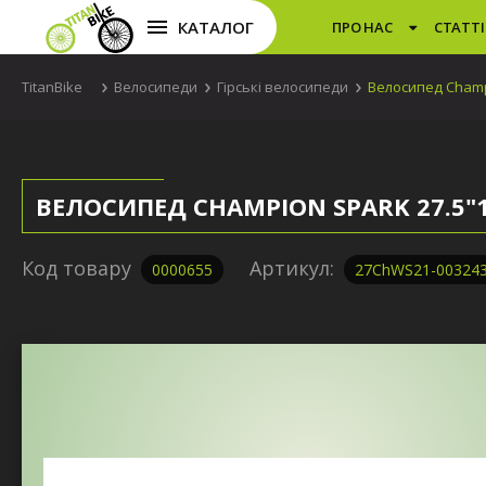
КАТАЛОГ
ПРО НАС
СТАТТІ
TitanBike
Велосипеди
Гірські велосипеди
Велосипед Champ
ВЕЛОСИПЕД CHAMPION SPARK 27.5
Код товару
Артикул:
0000655
27ChWS21-00324