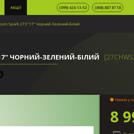
АКЦІЇ
(099) 424-13-52
(068) 887 87 18
ion Spark 27.5"17" Чорний-Зелений-Білий
"17" ЧОРНИЙ-ЗЕЛЕНИЙ-БІЛИЙ
[27CHWS
3
Немає у н
8 9