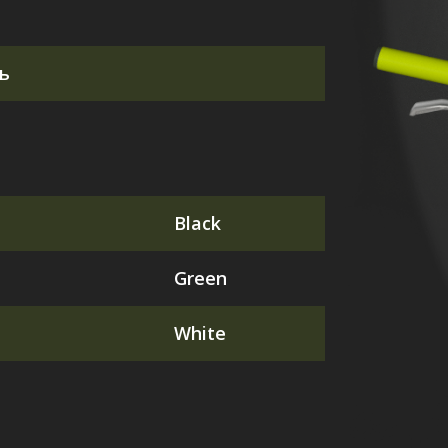
ь
Black
Green
White