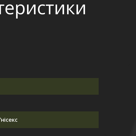
ктеристики
нісекс