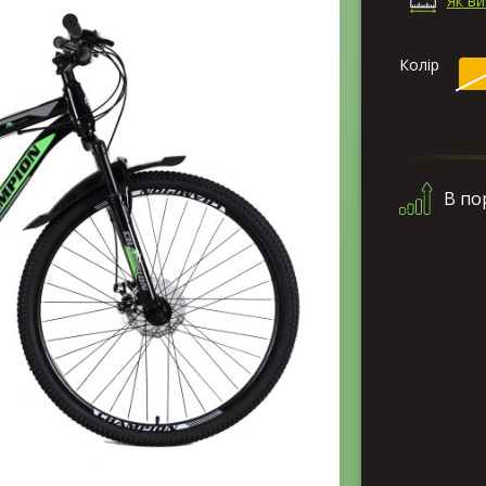
Як в
Колір
В по