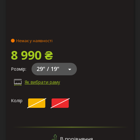
Немає у наявності
8 990 ₴
29" / 19"
Розмір:
Як вибрати раму
Колір
В порівняння