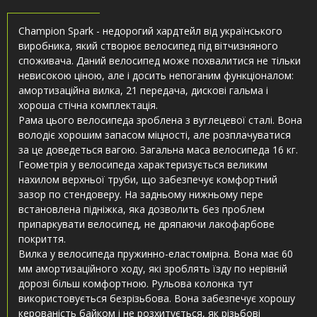
Champion Spark - недорогий хардтейл від українського
виробника, який створює велосипед під вітчизняного
споживача. Даний велосипед може похвалитися не тільки
невисокою ціною, але і досить непоганим функціоналом:
амортизаційна вилка, 21 передача, дискові гальма і
хороша стічна комплектація.
Рама цього велосипеда зроблена з вуглецевої сталі. Вона
володіє хорошим запасом міцності, але розплачуватися
за це доведеться вагою. Загальна маса велосипеда 16 кг.
Геометрія у велосипеда характеризується великим
нахилом верхньої труби, що забезпечує комфортний
зазор по стендоверу. На задньому нижньому пере
встановлена ​​підніжка, яка дозволить без проблем
припаркувати велосипед, не дряпаючи лакофарбове
покриття.
Вилка у велосипеда пружинно-еластомірна. Вона має 60
мм амортизаційного ходу, які зроблять їзду по нерівній
дорозі більш комфортною. Рульова колонка тут
використовується безрізьбова. Вона забезпечує хорошу
керованість байком і не розхитується, як різьбові