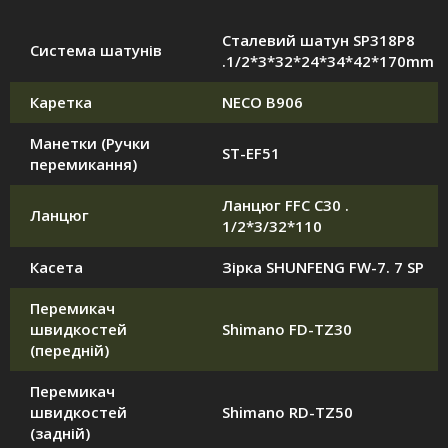
Сталевий шатун SP318P8
Система шатунів
.1/2*3*32*24*34*42*170mm
Каретка
NECO B906
Манетки (Ручки
ST-EF51
перемикання)
Ланцюг FFC C30 .
Ланцюг
1/2*3/32*110
Касета
Зірка SHUNFENG FW-7. 7 SP
Перемикач
швидкостей
Shimano FD-TZ30
(передній)
Перемикач
швидкостей
Shimano RD-TZ50
(задній)