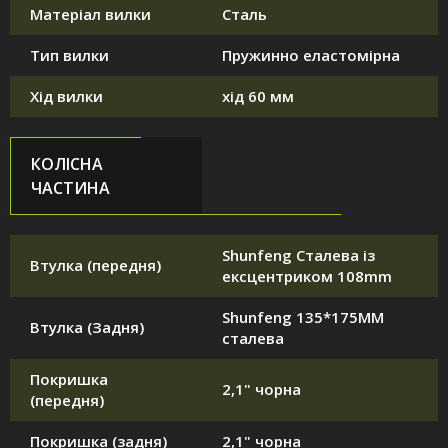
Матеріал вилки
Сталь
Тип вилки
Пружинно еластомірна
Хід вилки
хід 60 мм
КОЛІСНА
ЧАСТИНА
Shunfeng Сталева із
Втулка (передня)
ексцентриком 108mm
Shunfeng 135*175MM
Втулка (Задня)
сталева
Покришка
2,1" чорна
(передня)
Покришка (задня)
2,1" чорна