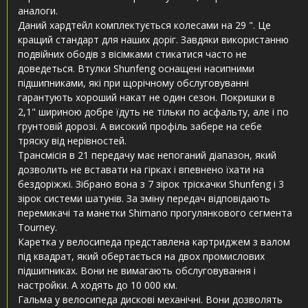
аналоги.
Даний хардтейл комплектується колесами на 29 ". Це
кращий стандарт для наших доріг. Завдяки використанню
подвійних ободів з вісімками стикатися часто не
доведеться. Втулки Shunfeng оснащені насипними
підшипниками, які при щорічному обслуговуванні
гарантують хороший накат не один сезон. Покришки в
2,1" шириною добре їдуть не тільки по асфальту, але і по
грунтовій дорозі. А високий профіль забере на себе
тряску від нерівностей.
Трансмісія в 21 передачу має непоганий діапазон, який
дозволить не вставати на гірках і впевнено їхати на
бездоріжжі. Зібрано вона з 7 зірок тріскачки Shunfeng і 3
зірок системи шатунів. За зміну передач відповідають
перемикачі та манетки Shimano прогулянкового сегмента
Tourney.
Каретка у велосипеда представлена ​​картриджем з валом
під квадрат, який обертається на двох промислових
підшипниках. Вони не вимагають обслуговування і
настройки. А ходять до 10 000 км.
Гальма у велосипеда дискові механічні. Вони дозволять