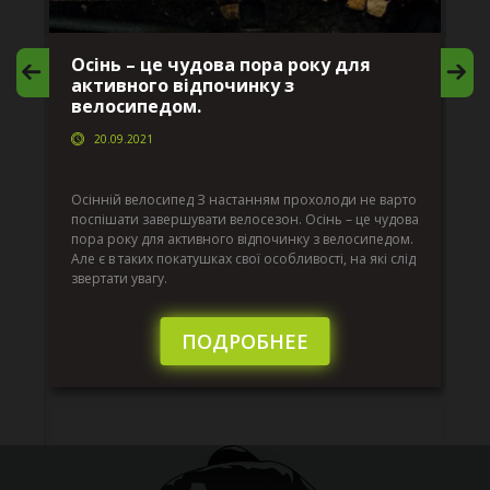
Осінь – це чудова пора року для
М
активного відпочинку з
в
велосипедом.
20.09.2021
г
Да
ко
Осінній велосипед З настанням прохолоди не варто
по
поспішати завершувати велосезон. Осінь – це чудова
вс
пора року для активного відпочинку з велосипедом.
к.
ве
Але є в таких покатушках свої особливості, на які слід
по
звертати увагу.
те
пі
сл
ПОДРОБНЕЕ