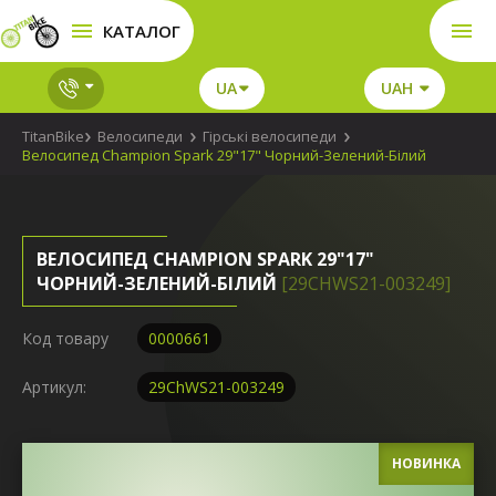
КАТАЛОГ
UA
UAH
TitanBike
Велосипеди
Гірські велосипеди
Велосипед Champion Spark 29"17" Чорний-Зелений-Білий
ВЕЛОСИПЕД CHAMPION SPARK 29"17"
ЧОРНИЙ-ЗЕЛЕНИЙ-БІЛИЙ
[29CHWS21-003249]
Код товару
0000661
Артикул:
29ChWS21-003249
НОВИНКА