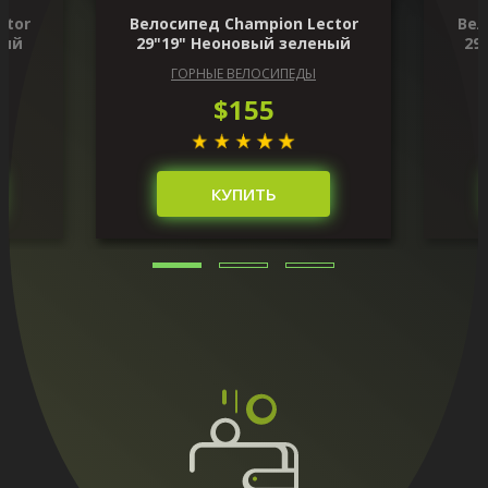
ctor
Велосипед Champion Lector
Вел
ный
29"19" Неоновый зеленый
29
ГОРНЫЕ ВЕЛОСИПЕДЫ
$155
КУПИТЬ