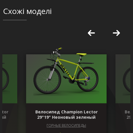
Схожі моделі
ctor
Велосипед Champion Lector
Вел
ный
29"19" Неоновый зеленый
29
ГОРНЫЕ ВЕЛОСИПЕДЫ