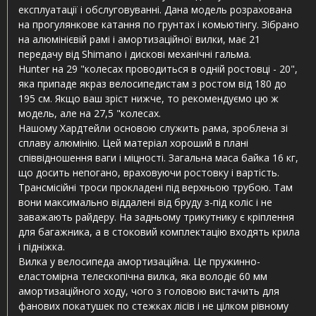
експлуатації і обслуговуванні. Дана модель розрахована
на прогулянкове катання по грунтах і комьютінгу. Зібрано
на алюмінієвій рамі і амортизаційної вилки, має 21
передачу від Shimano і дискові механічні гальма.
Hunter на 29 "колесах проводиться в одній ростовці - 20",
яка припаде якраз велосипедистам з ростом від 180 до
195 см. Якщо ваш зріст нижче, то рекомендуємо цю ж
модель, але на 27,5 "колесах.
Нашому Хардтейли основою служить рама, зроблена зі
сплаву алюмінію. Цей матеріал хороший в плані
співвідношення ваги і міцності. Загальна маса байка 16 кг,
що досить непогано, враховуючи ростовку і вартість.
Трансмісійні троси прокладені під верхньою трубою. Там
вони максимально віддалені від бруду з-під коліс і не
заважають райдеру. На задньому трикутнику є кріплення
для багажника, а в стоковий комплектацію входять крила
і підніжка.
Вилка у велосипеда амортизаційна. Це пружинно-
еластомірна телескопічна вилка, яка володіє 60 мм
амортизаційного ходу, чого з головою вистачить для
фанових покатушек по стежках лісів і не цілком рівному