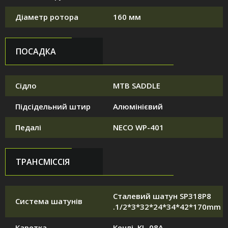
Діаметр ротора
160 мм
ПОСАДКА
Сідло
MTB SADDLE
Підсідельний штир
Алюмінієвий
Педалі
NECO WP-401
ТРАНСМІССІЯ
Сталевий шатун SP318P8
Система шатунів
.1/2*3*32*24*34*42*170mm
Каретка
Кенлі. KL-08A