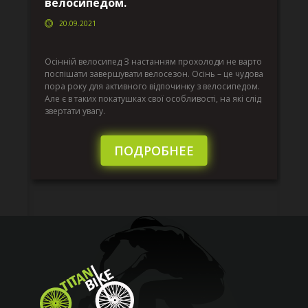
велосипедом.
20.09.2021
г
Да
ко
Осінній велосипед З настанням прохолоди не варто
по
поспішати завершувати велосезон. Осінь – це чудова
вс
пора року для активного відпочинку з велосипедом.
к.
ве
Але є в таких покатушках свої особливості, на які слід
по
звертати увагу.
те
пі
сл
ПОДРОБНЕЕ