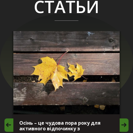
СТАТЬИ
Осінь – це чудова пора року для
М
активного відпочинку з
в