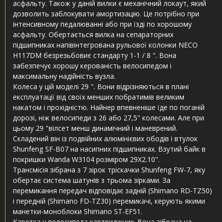
асфальту. Також у даній вилки є механічний локаут, який
дозволить заблокувати амортизацію. Це потрібно при
інтенсивному педалюванні або при їзді по хорошому
асфальту. Обертається вилка на сепараторних
підшипниках напівінтегрована рульової колонки NECO
H117DM безрезьбовиє стандарту 1-1 / 8 ". Вона
забезпечує хорошу керованість велосипедом і
максимальну надійність вузла.
Колеса у цій моделі 29 ". Вони відрізняються в плані
експлуатації від своїх менших побратимів великим
накатом і прохідністю. Найнер впевненіше їде по поганій
дорозі, ніж велосипеди з 26 або 27,5" колесами. Але при
цьому 29 "вілсет менш динамічний і маневрений.
Складений він із подвійних алюмінієвих ободів і втулок
Shunfeng SF-B07 на насипних підшипниках. Взутий байк в
покришки Wanda W3104 розміром 29X2.10".
Трансмісія зібрана з 7 зірок тріскачки Shunfeng FW-7, яку
обертає система шатунів з трьома зірками. За
перемикання передач відповідає задній (Shimano RD-TZ50)
і передній (Shimano FD-TZ30) перемикачі, керують якими
манетки-моноблоки Shimano ST-EF51.
Каретка у велосипеда картриджних. Вона зібрана на