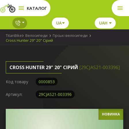
КАТАЛОГ
UA
UAH
TitanBike
Велосипеди
Гірські велосипеди
Cross Hunter 29" 20" Сірий
CROSS HUNTER 29" 20" СІРИЙ
[29CJAS21-003396]
Код товару
0000853
Артикул:
29CJAS21-003396
НОВИНКА