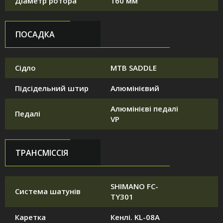
Діаметр ротора
160 мм
ПОСАДКА
Сідло
MTB SADDLE
Підсідельний штир
Алюмінієвий
Алюмінієві педалі
Педалі
VP
ТРАНСМІССІЯ
SHIMANO FC-
Система шатунів
TY301
Каретка
Кенлі. KL-08A