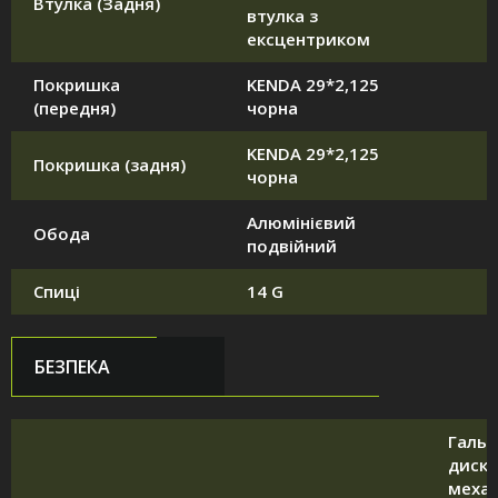
Втулка (Задня)
втулка з
ексцентриком
Покришка
KENDA 29*2,125
(передня)
чорна
KENDA 29*2,125
Покришка (задня)
чорна
Алюмінієвий
Обода
подвійний
Спиці
14 G
БЕЗПЕКА
Галь
диск
механ