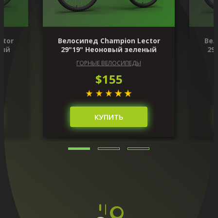
ctor
Велосипед Champion Lector
Вел
ный
29"19" Неоновый зеленый
29
ГОРНЫЕ ВЕЛОСИПЕДЫ
$155
КУПИТЬ