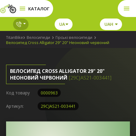
КАТАЛОГ
UA
UAH
TitanBike
Велосипеди
Гірські велосипеди
Велосипед Cross Alligator 29" 20" Неоновий червоний
ВЕЛОСИПЕД CROSS ALLIGATOR 29" 20"
НЕОНОВИЙ ЧЕРВОНИЙ
[29CJAS21-003441]
Код товару
0000963
Артикул:
29CJAS21-003441