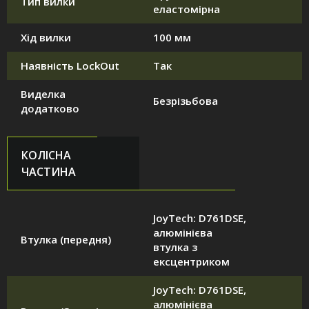
Тип вилки
еластомірна
Хід вилки
100 мм
Наявність LockOut
Так
Виделка
Безрізьбова
додатково
КОЛІСНА
ЧАСТИНА
JoyTech: D761DSE,
алюмінієва
Втулка (передня)
втулка з
ексцентриком
JoyTech: D761DSE,
алюмінієва