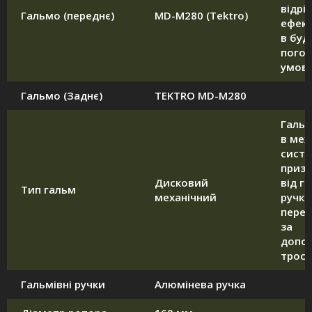
відрі
Гальмо (переднє)
MD-M280 (Tektro)
ефек
в буд
пого
умова
Гальмо (Заднє)
TEKTRO MD-M280
Галь
в мех
систе
приз
Дисковий
від г
Тип гальм
механічний
ручки
перед
за
допо
тросу
Гальмівні ручки
Алюмінева ручка