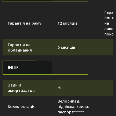
Гаран
поши
Гарантія на раму
12 місяців
на
лако
покри
Гарантія на
6 місяців
обладнання
ІНШЕ
Задній
Ні
амортизатор
Велосипед.
Комплектація
підніжка. крила.
паспорт*****