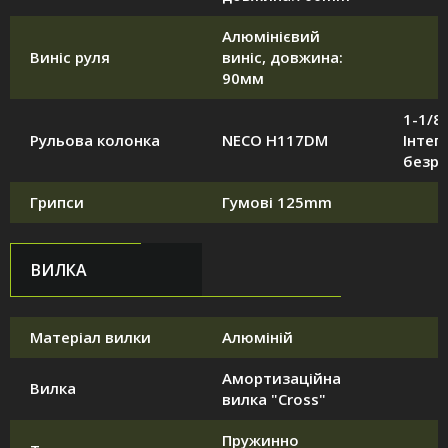
Алюмінієвий
Виніс руля
виніс, довжина:
90мм
1-1/8
Рульова колонка
NECO H117DM
Інтег
безрі
Грипси
Гумові 125mm
ВИЛКА
Матеріал вилки
Алюміній
Амортизаційна
Вилка
вилка "Cross"
Пружинно