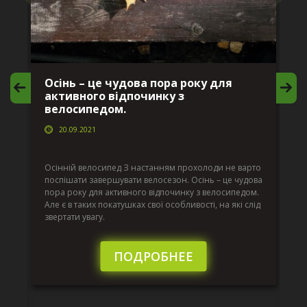
Осінь – це чудова пора року для
М
активного відпочинку з
в
велосипедом.
20.09.2021
г
Да
ко
Осінній велосипед З настанням прохолоди не варто
по
поспішати завершувати велосезон. Осінь – це чудова
вс
пора року для активного відпочинку з велосипедом.
к.
ве
Але є в таких покатушках свої особливості, на які слід
по
звертати увагу.
те
пі
сл
ПОДРОБНЕЕ