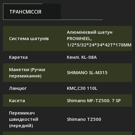
ТРАНСМІССІЯ
Алюмінієвий шатун
Система шатунів
PROWHEEL,
1/2*3/32*24*34*42T*170MM
Каретка
Кенлі. KL-08A
Манетки (Ручки
SHIMANO SL-M315
перемикання)
Ланцюг
KMC,C30 110L
Касета
Shimano MF-TZ500. 7 SP
Перемикач
швидкостей
Shimano TZ500
(передній)