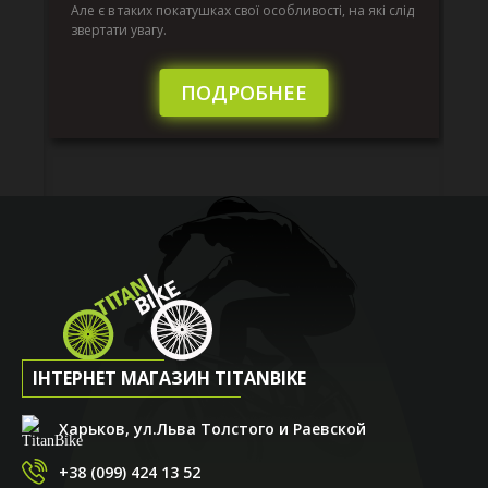
к.
ве
Але є в таких покатушках свої особливості, на які слід
по
звертати увагу.
те
пі
сл
ПОДРОБНЕЕ
ІНТЕРНЕТ МАГАЗИН TITANBIKE
Харьков, ул.Льва Толстого и Раевской
+38 (099) 424 13 52