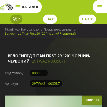
КАТАЛОГ
UA
UAH
TitanBike
Велосипеди
Гірські велосипеди
Велосипед Titan First 29 "20" Чорний-Червоний
ВЕЛОСИПЕД TITAN FIRST 29 "20" ЧОРНИЙ-
ЧЕРВОНИЙ
[29TWA21-003587]
Код товару
0000983
Артикул:
29TWA21-003587
НОВИНКА