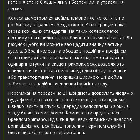
катання стане більш м'яким і безпечним, а управління
легким.
Колеса діаметром 29 дюймів плавно і легко котять по
розбитому асфальту і бездоріжжю. У них кращий накат
серед всіх інших стандартів. На таких колесах легко
підтримувати швидкість, особливо на прямих ділянках. За
рахунок цього ви можете заощадити значну частину
зусиль. Зібрані колеса на ободах з подвійним профілем,
які витримують більше навантаження, ніж стандартні
одинарні. Втулки на ексцентрикових осях дозволяють
швидко зняти колеса з велосипеда для обслуговування
або транспортування. Покришки шириною 2,1 дюйма
забезпечать надійне зчеплення і м'якість ходу.
Перемикання передач на 21 швидкість дозволить людям з
будь-фізичною підготовкою впевнено долати підйоми і
швидко їздити зі спусків. Спереду у велосипеда 3 зірки, а
ззаду блок з семи зірочок. Компоненти представлені
брендом Shimano. Від більш дешевих китайських аналогів
вони відрізняються більш тривалим терміном служби і
більш високою якістю перемикання.