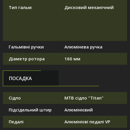
Тип гальм
Дисковий механічний
Гальмівні ручки
Алюмінева ручка
Діаметр ротора
160 мм
ПОСАДКА
Сідло
MTB сідло "Titan"
Підсідельний штир
Алюмінієвий
Педалі
Алюмінієві педалі VP