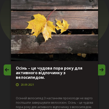
Осінь – це чудова пора року для
М
активного відпочинку з
в
велосипедом.
20.09.2021
г
Да
ко
Осінній велосипед З настанням прохолоди не варто
по
поспішати завершувати велосезон. Осінь – це чудова
вс
пора року для активного відпочинку з велосипедом.