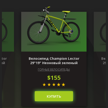
ctor
Велосипед Champion Lector
Вел
ный
29"19" Неоновый зеленый
29
ГОРНЫЕ ВЕЛОСИПЕДЫ
$155
КУПИТЬ