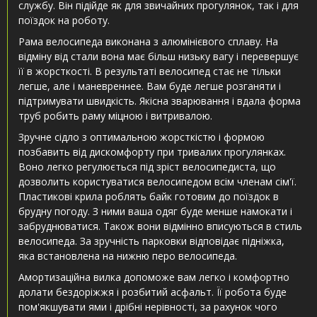
службу. Він підійде як для звичайних прогулянок, так і для
поїздок на роботу.
Рама велосипеда виконана з алюмінієвого сплаву. На
відміну від стали вона має більш низьку вагу і перевершує
її в жорсткості. В результаті велосипед стає не тільки
легше, але і маневреннее. Вам буде легше розганяти і
підтримувати швидкість. Якісна зварювання і вдала форма
труб робить раму міцною і витривалою.
Зручне сідло з оптимальною жорсткістю і формою
позбавить від дискомфорту при тривалих прогулянках.
Воно легко регулюється під зріст велосипедиста, що
дозволить користуватися велосипедом всім членам сім'ї.
Пластикові крила роблять байк готовим до поїздок в
брудну погоду. З ними ваша одяг буде менше намокати і
забруднюватися. Також вони відмінно вписуються в стиль
велосипеда. За зручність парковки відповідає підніжка,
яка встановлена ​​на нижню перо велосипеда.
Амортизаційна вилка допоможе вам легко і комфортно
долати бездоріжжя і розбитий асфальт. Її робота буде
пом'якшувати ями і дрібні нерівності, за рахунок чого