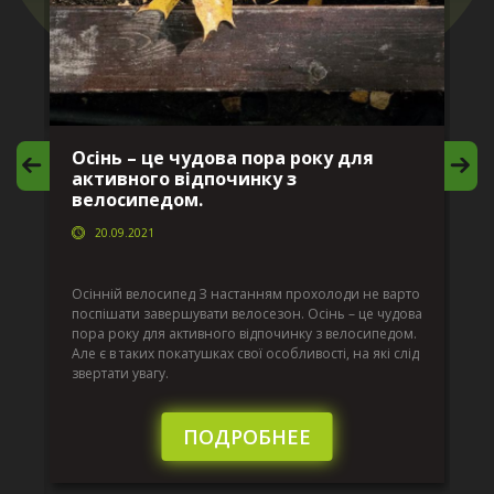
Осінь – це чудова пора року для
М
активного відпочинку з
в
велосипедом.
20.09.2021
г
Да
ко
Осінній велосипед З настанням прохолоди не варто
по
поспішати завершувати велосезон. Осінь – це чудова
вс
пора року для активного відпочинку з велосипедом.
к.
ве
Але є в таких покатушках свої особливості, на які слід
по
звертати увагу.
те
пі
сл
ПОДРОБНЕЕ