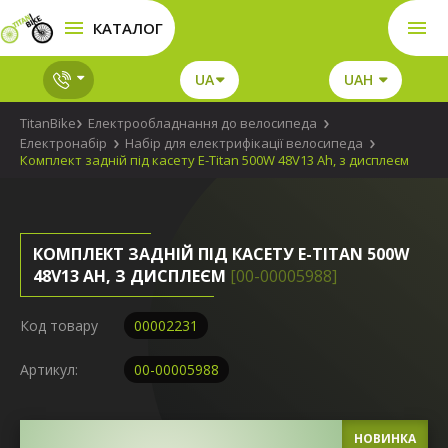
КАТАЛОГ
UA
UAH
TitanBike
Електрообладнання до велосипеда
Електронабір
Набір для електрифікації велосипеда
Комплект задній під касету E-Titan 500W 48V13 Ah, з дисплеєм
КОМПЛЕКТ ЗАДНІЙ ПІД КАСЕТУ E-TITAN 500W
48V13 AH, З ДИСПЛЕЄМ
[00-00005988]
Код товару
00002231
Артикул:
00-00005988
НОВИНКА