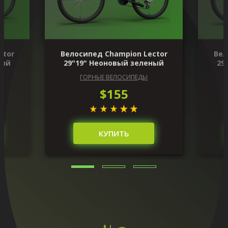
ctor
Велосипед Champion Lector
Вел
ный
29"19" Неоновый зеленый
29
ГОРНЫЕ ВЕЛОСИПЕДЫ
$155
КУПИТЬ