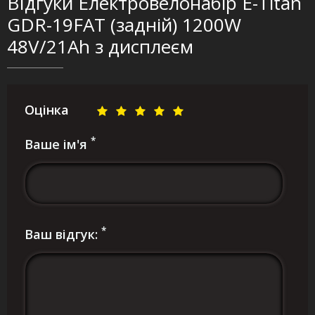
ВІдгуки Електровелонабір E-Titan
GDR-19FAT (задній) 1200W
48V/21Ah з дисплеєм
Оцінка
*
Ваше ім'я
*
Ваш відгук: