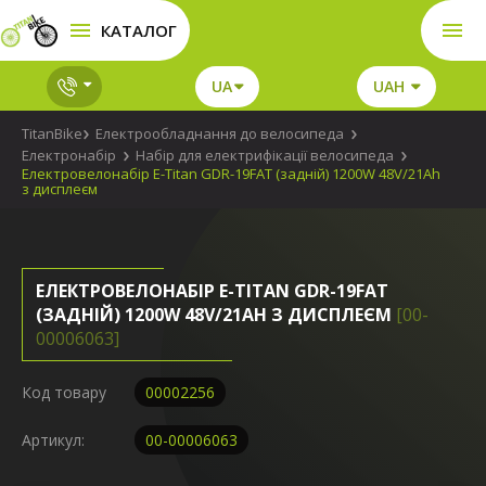
КАТАЛОГ
UA
UAH
TitanBike
Електрообладнання до велосипеда
Електронабір
Набір для електрифікації велосипеда
Електровелонабір E-Titan GDR-19FAT (задній) 1200W 48V/21Ah
з дисплеєм
ЕЛЕКТРОВЕЛОНАБІР E-TITAN GDR-19FAT
(ЗАДНІЙ) 1200W 48V/21AH З ДИСПЛЕЄМ
[00-
00006063]
Код товару
00002256
Артикул:
00-00006063