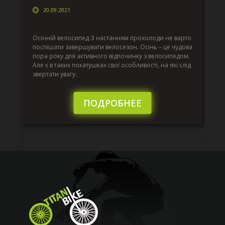
20.09.2021
г
Да
ко
Осінній велосипед З настанням прохолоди не варто
по
поспішати завершувати велосезон. Осінь – це чудова
вс
пора року для активного відпочинку з велосипедом.
к.
ве
Але є в таких покатушках свої особливості, на які слід
по
звертати увагу.
те
пі
сл
ПОДРОБНЕЕ