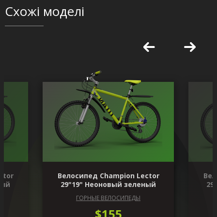
Схожі моделі
ctor
Велосипед Champion Lector
Вел
ный
29"19" Неоновый зеленый
29
ГОРНЫЕ ВЕЛОСИПЕДЫ
$155