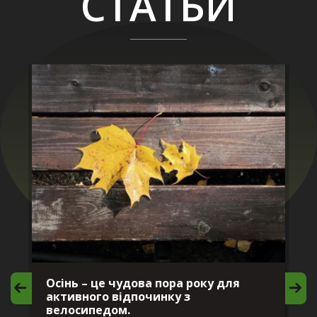
СТАТЬИ
Осінь – це чудова пора року для
М
активного відпочинку з
в
велосипедом.