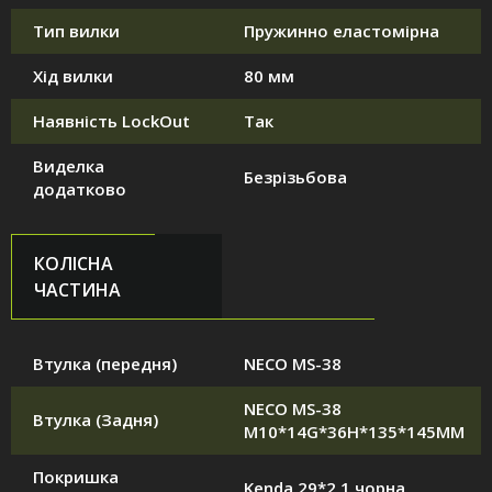
Тип вилки
Пружинно еластомірна
Хід вилки
80 мм
Наявність LockOut
Так
Виделка
Безрізьбова
додатково
КОЛІСНА
ЧАСТИНА
Втулка (передня)
NECO MS-38
NECO MS-38
Втулка (Задня)
M10*14G*36H*135*145MM
Покришка
Kenda 29*2,1 чорна