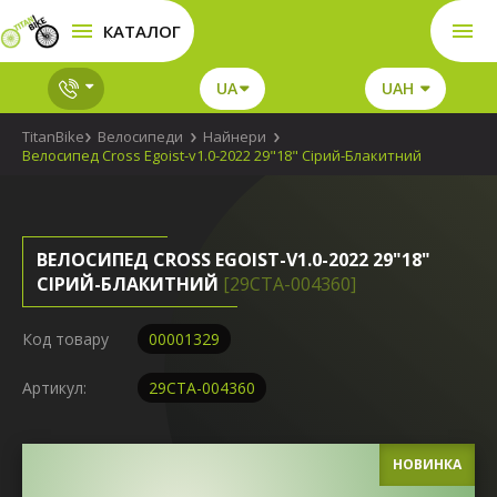
КАТАЛОГ
UA
UAH
TitanBike
Велосипеди
Найнери
Велосипед Cross Egoist-v1.0-2022 29"18" Сірий-Блакитний
ВЕЛОСИПЕД CROSS EGOIST-V1.0-2022 29"18"
СІРИЙ-БЛАКИТНИЙ
[29СTA-004360]
Код товару
00001329
Артикул:
29СTA-004360
НОВИНКА