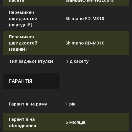
Касета
SHIMANO MF-HG200-8
Перемикач
швидкостей
Shimano FD-M310
(передній)
Перемикач
швидкостей
Shimano RD-M310
(задній)
Тип задньої втулки
Під касету
ГАРАНТІЯ
Гарантія на раму
1 рік
Гарантія на
6 місяців
обладнання