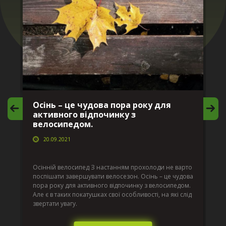
Осінь – це чудова пора року для
М
активного відпочинку з
в
велосипедом.
20.09.2021
г
Да
ко
Осінній велосипед З настанням прохолоди не варто
по
поспішати завершувати велосезон. Осінь – це чудова
вс
пора року для активного відпочинку з велосипедом.
к.
ве
Але є в таких покатушках свої особливості, на які слід
по
звертати увагу.
те
пі