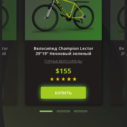
ctor
Велосипед Champion Lector
Вел
ный
29"19" Неоновый зеленый
29
ГОРНЫЕ ВЕЛОСИПЕДЫ
$155
КУПИТЬ