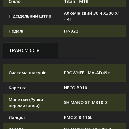
Сідло
Titan - MTB
Алюмінієвий 30,4 X300 X1
Підсідельний штир
- 4T
Педалі
FP-922
ТРАНСМІССІЯ
Система шатунів
PROWHEEL MA-AD49+
Каретка
NECO B910.
Манетки (Ручки
SHIMANO ST-M310-8
перемикання)
Ланцюг
KMC Z-8 116L