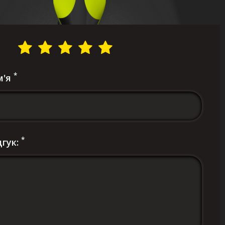
*
м'я
*
дгук: