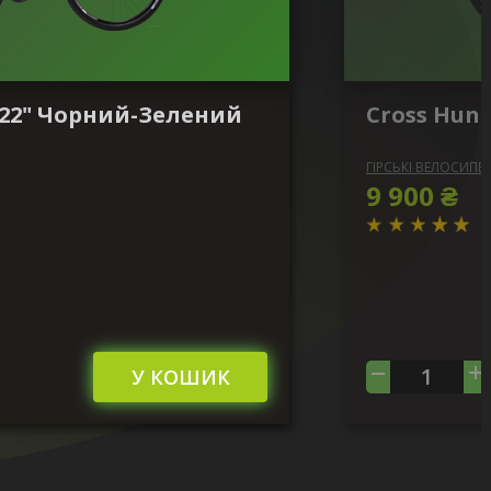
" 22" Чорний-Зелений
Cross Hun
ГІРСЬКІ ВЕЛОСИПЕ
9 900 ₴
У КОШИК