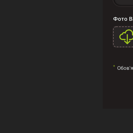
Фото 
*
Обов'я