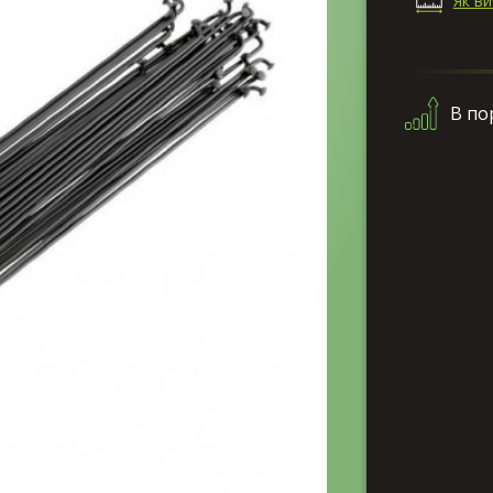
Як в
В по