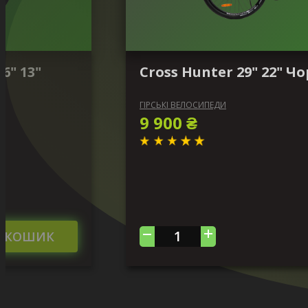
6" 13"
Cross Hunter 29" 22" 
ГІРСЬКІ ВЕЛОСИПЕДИ
9 900 ₴
У КОШИК