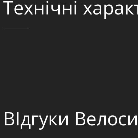
Технічні хара
ВІдгуки Велос