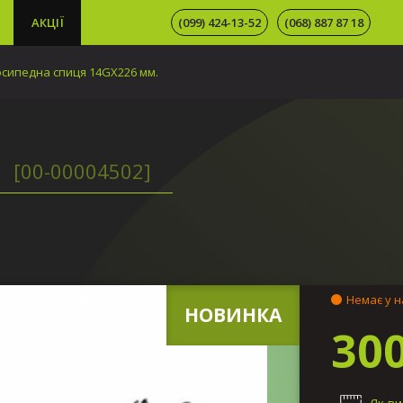
АКЦІЇ
(099) 424-13-52
(068) 887 87 18
сипедна спиця 14GX226 мм.
.
[00-00004502]
Немає у н
НОВИНКА
300