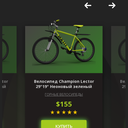
ctor
Велосипед Champion Lector
Вел
ный
29"19" Неоновый зеленый
29
ГОРНЫЕ ВЕЛОСИПЕДЫ
$155
КУПИТЬ