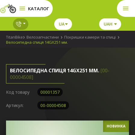
КАТАЛОГ
UA
UAH
TitanBike
Велозапчастини
Покришки камери та спиці
Велосипедна спиця 14GX251 мм.
ВЕЛОСИПЕДНА СПИЦЯ 14GX251 ММ.
[00-
00004508]
Код товару
00001357
Артикул:
00-00004508
НОВИНКА