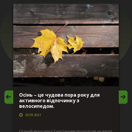
Осінь – це чудова пора року для
М
активного відпочинку з
в
велосипедом.
20.09.2021
г
Да
ко
Осінній велосипед З настанням прохолоди не варто