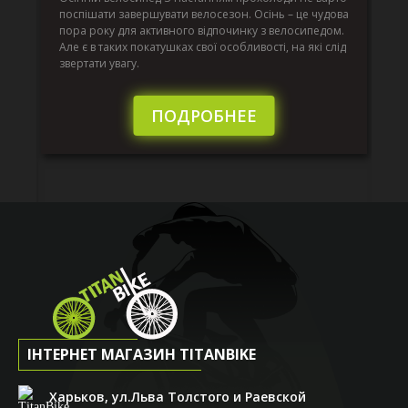
по
поспішати завершувати велосезон. Осінь – це чудова
вс
пора року для активного відпочинку з велосипедом.
к.
ве
Але є в таких покатушках свої особливості, на які слід
по
звертати увагу.
те
пі
сл
ПОДРОБНЕЕ
ІНТЕРНЕТ МАГАЗИН TITANBIKE
Харьков, ул.Льва Толстого и Раевской