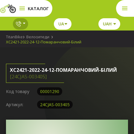
КАТАЛОГ
UA
UAH
TitanBike
Велосипеди
XC2421-2022-24-12-Помаранчовий-Білий
XC2421-2022-24-12-ПОМАРАНЧОВИЙ-БІЛИЙ
[24CJAS-003405]
Код товару
00001290
Артикул:
24CJAS-003405