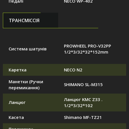
Педалі
NECO WP-402
ТРАНСМІССІЯ
PROWHEEL PRO-V32PP
Система шатунів
1/2*3/32*32*152mm
Каретка
NECO N2
Манетки (Ручки
SHIMANO SL-M315
перемикання)
Ланцюг KMC Z33 .
Ланцюг
1/2*3/32*102
Касета
Shimano MF-TZ21