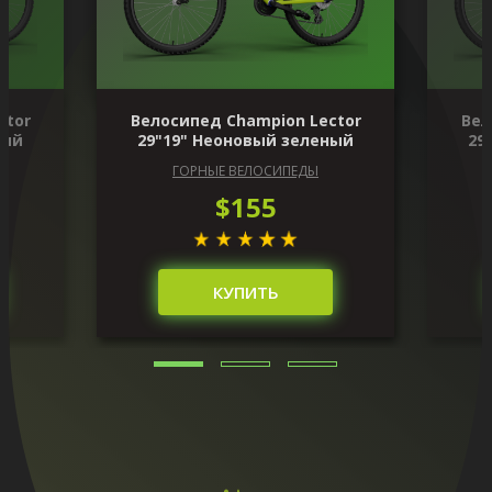
ctor
Велосипед Champion Lector
Вел
ный
29"19" Неоновый зеленый
29
ГОРНЫЕ ВЕЛОСИПЕДЫ
$155
КУПИТЬ