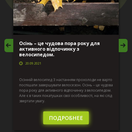
Осінь – це чудова пора року для
М
активного відпочинку з
в
велосипедом.
20.09.2021
г
Да
ко
Осінній велосипед З настанням прохолоди не варто
по
поспішати завершувати велосезон. Осінь – це чудова
вс
пора року для активного відпочинку з велосипедом.
к.
ве
Але є в таких покатушках свої особливості, на які слід
по
звертати увагу.
те
пі
сл
ПОДРОБНЕЕ