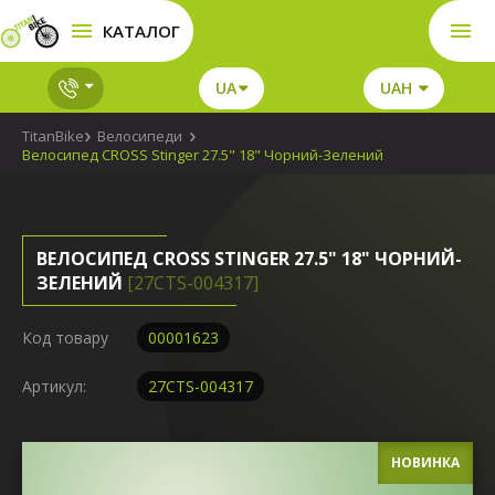
КАТАЛОГ
UA
UAH
TitanBike
Велосипеди
Велосипед CROSS Stinger 27.5" 18" Чорний-Зелений
ВЕЛОСИПЕД CROSS STINGER 27.5" 18" ЧОРНИЙ-
ЗЕЛЕНИЙ
[27СTS-004317]
Код товару
00001623
Артикул:
27СTS-004317
НОВИНКА