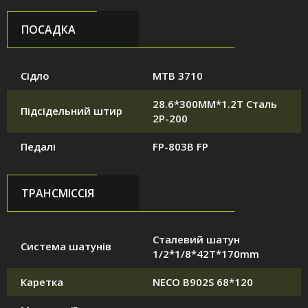
ПОСАДКА
Сідло
MTB 3710
28.6*300MM*1.2T Сталь
Підсідельний штир
2P-200
Педалі
FP-803B FP
ТРАНСМІССІЯ
Сталевий шатун
Система шатунів
1/2*1/8*42T*170mm
Каретка
NECO B902S 68*120