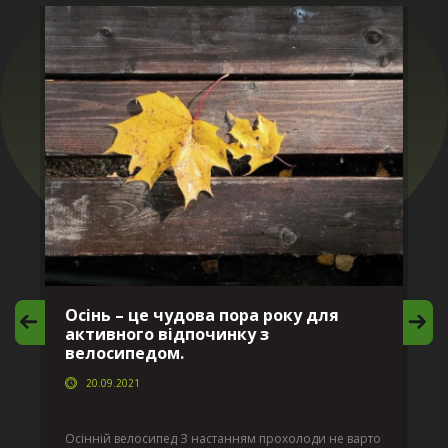
Осінь – це чудова пора року для
М
активного відпочинку з
в
велосипедом.
20.09.2021
г
Да
ко
Осінній велосипед З настанням прохолоди не варто