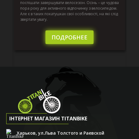
по
поспішати завершувати велосезон. Осінь – це чудова
вс
пора року для активного відпочинку з велосипедом.
к.
ве
Але є в таких покатушках свої особливості, на які слід
по
звертати увагу.
те
пі
сл
ПОДРОБНЕЕ
ІНТЕРНЕТ МАГАЗИН TITANBIKE
Харьков, ул.Льва Толстого и Раевской