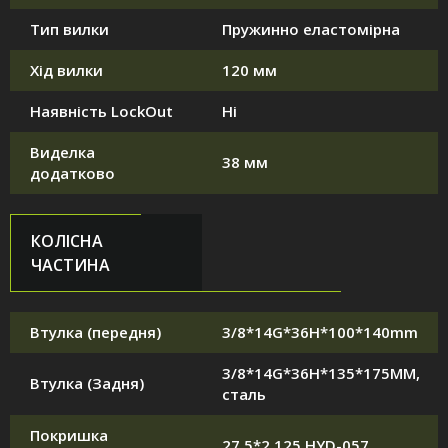
Тип вилки
Пружинно еластомірна
Хід вилки
120 мм
Наявність LockOut
Ні
Виделка
38 мм
додатково
КОЛІСНА
ЧАСТИНА
Втулка (передня)
3/8*14G*36H*100*140mm
3/8*14G*36H*135*175MM,
Втулка (Задня)
сталь
Покришка
27,5*2.125 HYD-057