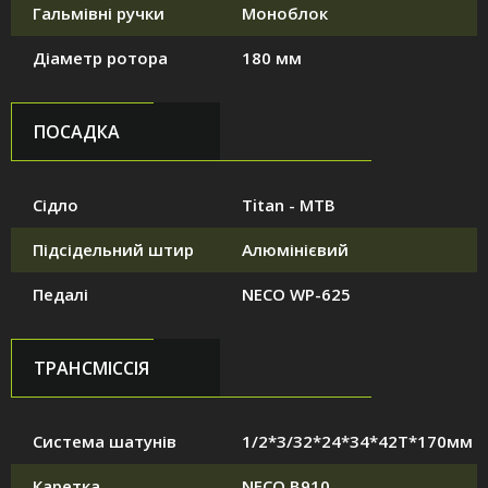
Гальмівні ручки
Моноблок
Діаметр ротора
180 мм
ПОСАДКА
Сідло
Titan - MTB
Підсідельний штир
Алюмінієвий
Педалі
NECO WP-625
ТРАНСМІССІЯ
Система шатунів
1/2*3/32*24*34*42T*170мм
Каретка
NECO B910.