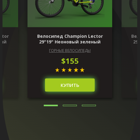
ctor
Велосипед Champion Lector
Вел
ный
29"19" Неоновый зеленый
29
ГОРНЫЕ ВЕЛОСИПЕДЫ
$155
КУПИТЬ