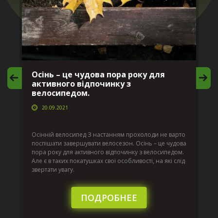
Осінь – це чудова пора року для
М
активного відпочинку з
в
велосипедом.
20.09.2021
г
Да
ко
Осінній велосипед З настанням прохолоди не варто
по
поспішати завершувати велосезон. Осінь – це чудова
вс
пора року для активного відпочинку з велосипедом.
к.
ве
Але є в таких покатушках свої особливості, на які слід
по
звертати увагу.
те
пі
сл
ПОДРОБНЕЕ