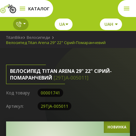
КАТАЛОГ
UA
UAH
TitanBike
Велосипеди
Велосипед Titan Arena 29" 22" Сірий-Помаранчевий
ВЕЛОСИПЕД TITAN ARENA 29" 22" СІРИЙ-
ПОМАРАНЧЕВИЙ
[29TJA-005011]
Код товару
00001741
Артикул:
29TJA-005011
НОВИНКА