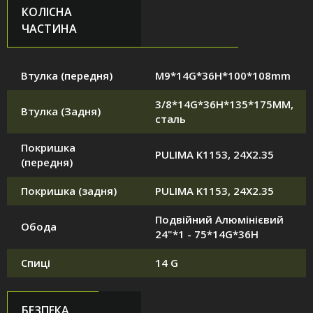
КОЛІСНА
ЧАСТИНА
Втулка (передня)
M9*14G*36H*100*108mm
3/8*14G*36H*135*175MM,
Втулка (Задня)
сталь
Покришка
PULIMA K1153, 24X2.35
(передня)
Покришка (задня)
PULIMA K1153, 24X2.35
Подвійний Алюмінієвий
Обода
24"*1 - 75*14G*36H
Спиці
14 G
БЕЗПЕКА