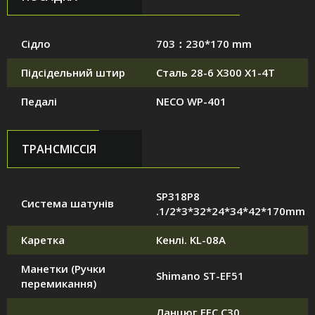
Сідло
703：230*170 mm
Підсідельний штир
Сталь 28-6 X300 X1-4T
Педалі
NECO WP-401
ТРАНСМІССІЯ
SP318P8
Система шатунів
.1/2*3*32*24*34*42*170mm
Каретка
Кенлі. KL-08A
Манетки (Ручки
Shimano ST-EF51
перемикання)
Ланцюг FFC C30 .