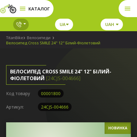
КАТАЛОГ
UA
UAH
TitanBike
Велосипеди
Велосипед Cross SMILE 24" 12" Білий-Фіолетовий
ВЕЛОСИПЕД CROSS SMILE 24" 12" БІЛИЙ-
ФІОЛЕТОВИЙ
[24CJS-004666]
Код товару
00001800
Артикул:
24CJS-004666
НОВИНКА