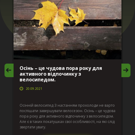
Осінь – це чудова пора року для
М
активного відпочинку з
в
велосипедом.
20.09.2021
г
Да
ко
Осінній велосипед З настанням прохолоди не варто
по
поспішати завершувати велосезон. Осінь – це чудова
вс
пора року для активного відпочинку з велосипедом.
к.
ве
Але є в таких покатушках свої особливості, на які слід
по
звертати увагу.
те