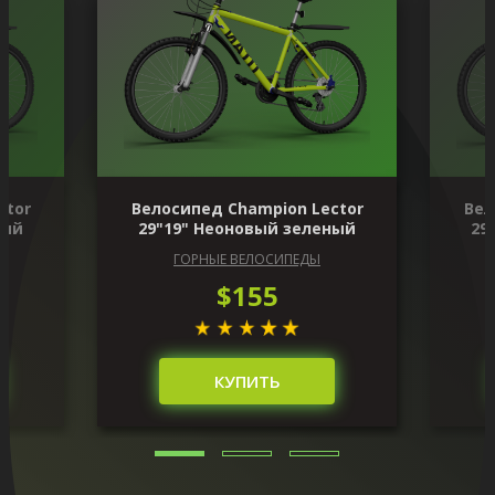
ctor
Велосипед Champion Lector
Вел
ный
29"19" Неоновый зеленый
29
ГОРНЫЕ ВЕЛОСИПЕДЫ
$155
КУПИТЬ