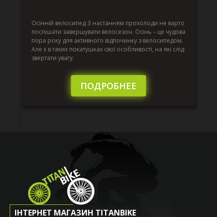
г
Да
ко
Осінній велосипед З настанням прохолоди не варто
по
поспішати завершувати велосезон. Осінь – це чудова
вс
пора року для активного відпочинку з велосипедом.
к.
ве
Але є в таких покатушках свої особливості, на які слід
по
звертати увагу.
те
пі
сл
ПОДРОБНЕЕ
ІНТЕРНЕТ МАГАЗИН TITANBIKE