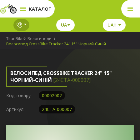
КАТАЛОГ
UA
UAH
TitanBike
Велосипеди
Велосипед CrossBike Tracker 24" 15" Чорний-Синій
ВЕЛОСИПЕД CROSSBIKE TRACKER 24" 15"
ЧОРНИЙ-СИНІЙ
[24СTA-000007]
Код товару
00002002
Артикул:
24СTA-000007