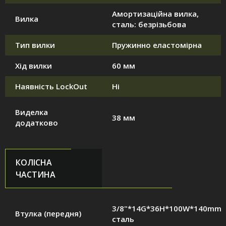
Амортизаційна вилка,
Вилка
сталь: безрізьбова
Тип вилки
Пружинно еластомірна
Хід вилки
60 мм
Наявність LockOut
Ні
Виделка
38 мм
додатково
КОЛІСНА
ЧАСТИНА
3/8"*14G*36H*100W*140mm,
Втулка (передня)
сталь