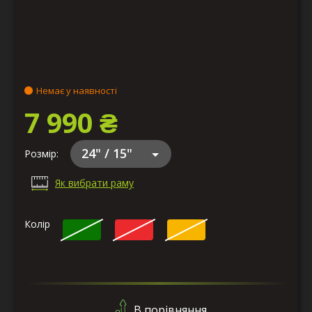
Немає у наявності
7 990 ₴
24" / 15"
Розмір:
Як вибрати раму
Колір
В порівняння