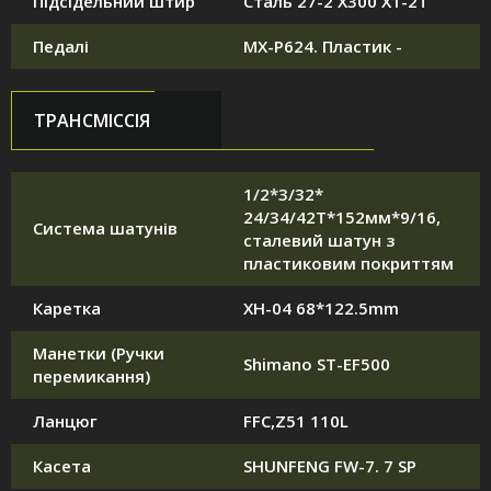
Підсідельний штир
Сталь 27-2 X300 X1-2T
Педалі
MX-P624. Пластик -
ТРАНСМІССІЯ
1/2*3/32*
24/34/42T*152мм*9/16,
Система шатунів
сталевий шатун з
пластиковим покриттям
Каретка
XH-04 68*122.5mm
Манетки (Ручки
Shimano ST-EF500
перемикання)
Ланцюг
FFC,Z51 110L
Касета
SHUNFENG FW-7. 7 SP