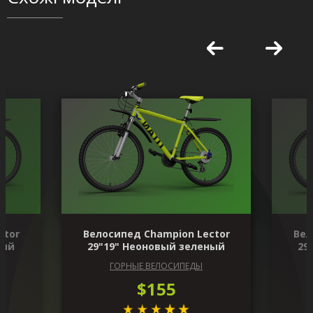
ctor
Велосипед Champion Lector
Вел
ный
29"19" Неоновый зеленый
29
ГОРНЫЕ ВЕЛОСИПЕДЫ
$155