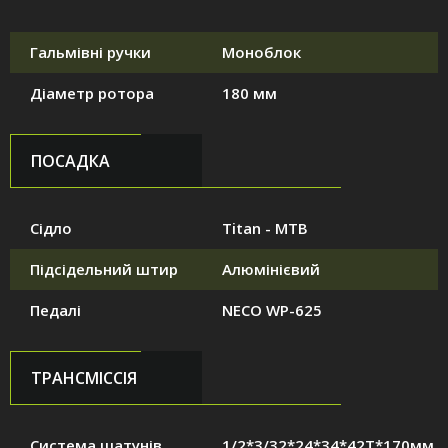
Гальмівні ручки
Моноблок
Діаметр ротора
180 мм
ПОСАДКА
Сідло
Titan - MTB
Підсідельний штир
Алюмінієвий
Педалі
NECO WP-625
ТРАНСМІССІЯ
Система шатунів
1/2*3/32*24*34*42T*170мм