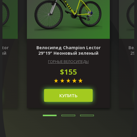
ctor
Велосипед Champion Lector
Вел
ный
29"19" Неоновый зеленый
29
ГОРНЫЕ ВЕЛОСИПЕДЫ
$155
КУПИТЬ