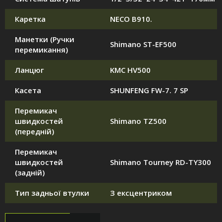
Каретка
NECO B910.
Манетки (Ручки
Shimano ST-EF500
перемикання)
Ланцюг
KMC HV500
Касета
SHUNFENG FW-7. 7 SP
Перемикач
швидкостей
Shimano TZ500
(передній)
Перемикач
швидкостей
Shimano Tourney RD-TY300
(задній)
Тип задньої втулки
З ексцентриком