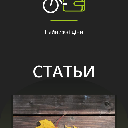
Найнижчі ціни
СТАТЬИ