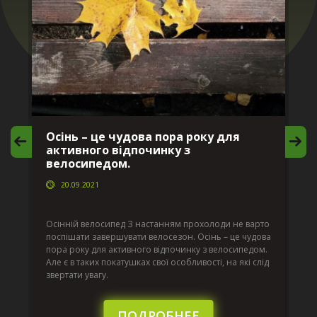
Осінь – це чудова пора року для
М
активного відпочинку з
в
велосипедом.
20.09.2021
г
Да
ко
Осінній велосипед З настанням прохолоди не варто
по
поспішати завершувати велосезон. Осінь – це чудова
вс
пора року для активного відпочинку з велосипедом.
к.
ве
Але є в таких покатушках свої особливості, на які слід
по
звертати увагу.
те
пі
сл
ПОДРОБНЕЕ