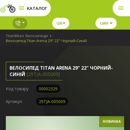
КАТАЛОГ
UA
UAH
TitanBike
Велосипеди
Велосипед Titan Arena 29" 22" Чорний-Синій
ВЕЛОСИПЕД TITAN ARENA 29" 22" ЧОРНИЙ-
СИНІЙ
[29TJA-005009]
Код товару
00002329
Артикул:
29TJA-005009
НОВИНКА