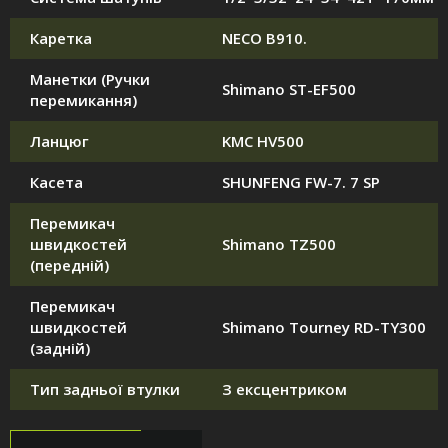
Каретка
NECO B910.
Манетки (Ручки
Shimano ST-EF500
перемикання)
Ланцюг
KMC HV500
Касета
SHUNFENG FW-7. 7 SP
Перемикач
швидкостей
Shimano TZ500
(передній)
Перемикач
швидкостей
Shimano Tourney RD-TY300
(задній)
Тип задньої втулки
З ексцентриком