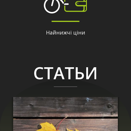
Найнижчі ціни
СТАТЬИ