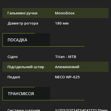
Гальмівні ручки
Моноблок
Діаметр ротора
180 мм
ПОСАДКА
Сідло
Titan - MTB
Підсідельний штир
Алюмінієвий
Педалі
NECO WP-625
ТРАНСМІССІЯ
Система шатунів
1/2*3/32*24*34*42T*170мм