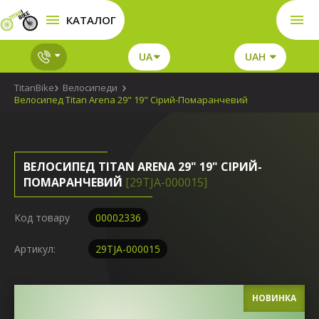
КАТАЛОГ
UA
UAH
TitanBike
Велосипеди
Велосипед Titan Arena 29" 19" Сірий-Помаранчевий
ВЕЛОСИПЕД TITAN ARENA 29" 19" СІРИЙ-
ПОМАРАНЧЕВИЙ
[29TJA-000015]
Код товару
00002336
Артикул:
29TJA-000015
НОВИНКА