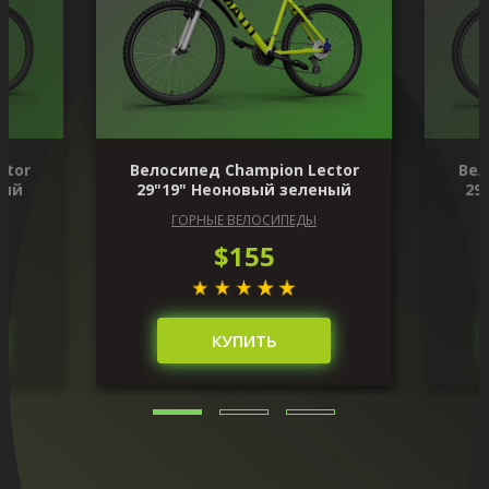
ctor
Велосипед Champion Lector
Вел
ный
29"19" Неоновый зеленый
29
ГОРНЫЕ ВЕЛОСИПЕДЫ
$155
КУПИТЬ