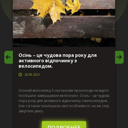
Осінь – це чудова пора року для
М
активного відпочинку з
в
велосипедом.
20.09.2021
г
Да
ко
Осінній велосипед З настанням прохолоди не варто
по
поспішати завершувати велосезон. Осінь – це чудова
вс
пора року для активного відпочинку з велосипедом.
к.
ве
Але є в таких покатушках свої особливості, на які слід
по
звертати увагу.
те
пі
сл
ПОДРОБНЕЕ